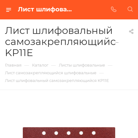
Лист шлифовальный самозакрепляющийся KP11E в Белгороде | Купить по недорогой цене от Абразивного Завода
Лист шлифовальный
самозакрепляющийся
KP11E
—
—
—
Главная
Каталог
Листы шлифовальные
—
Лист самозакрепляющийся шлифовальные
Лист шлифовальный самозакрепляющийся KP11E