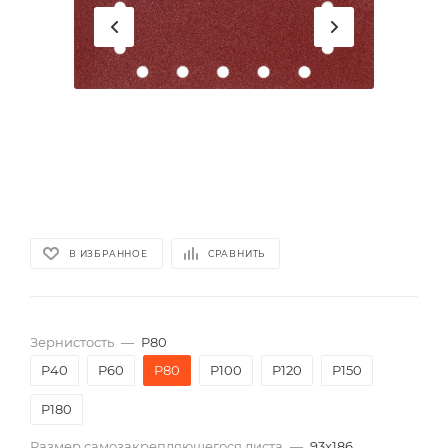
В ИЗБРАННОЕ
СРАВНИТЬ
Зернистость
—
P80
P40
P60
P80
P100
P120
P150
P180
Размер самозакрепляющегося листа
—
93х186