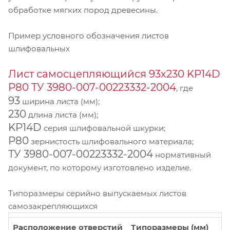
обработке мягких пород древесины.
Пример условного обозначения листов
шлифовальных
Лист самосцепляющийся 93х230 KP14D
Р80 ТУ 3980-007-00223332-2004
, где
93
ширина листа (мм);
230
длина листа (мм);
KP14D
серия шлифовальной шкурки;
Р80
зернистость шлифовального материала;
ТУ 3980-007-00223332-2004
нормативный
документ, по которому изготовлено изделие.
Типоразмеры серийно выпускаемых листов
самозакрепляющихся
Расположение отверстий
Типоразмеры (мм)