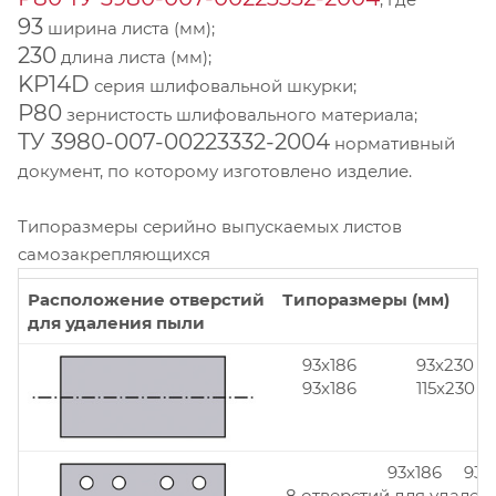
93
ширина листа (мм);
230
длина листа (мм);
KP14D
серия шлифовальной шкурки;
Р80
зернистость шлифовального материала;
ТУ 3980-007-00223332-2004
нормативный
документ, по которому изготовлено изделие.
Типоразмеры серийно выпускаемых листов
самозакрепляющихся
Расположение отверстий
Типоразмеры (мм)
для удаления пыли
93x186
93x230
93x186
115x230
93x186 93x
8 отверстий для удален