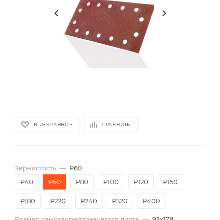
В ИЗБРАННОЕ
СРАВНИТЬ
Зернистость
—
P60
P40
P60
P80
P100
P120
P150
P180
P220
P240
P320
P400
Размер самозакрепляющегося листа
—
93х178