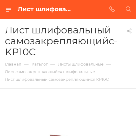
Лист шлифовальный самозакрепляющийся KP10C в Белгороде | Купить по недорогой цене от Абразивного Завода
Лист шлифовальный
самозакрепляющийся
KP10C
—
—
—
Главная
Каталог
Листы шлифовальные
—
Лист самозакрепляющийся шлифовальные
Лист шлифовальный самозакрепляющийся KP10C