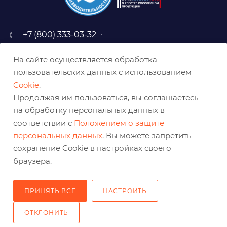
+7 (800) 333-03-32
sale@belabraziv.ru
На сайте осуществляется обработка
baz@belabraziv.ru
пользовательских данных с использованием
308009, Россия, г. Белгород,
Cookie
.
ул. Михайловское шоссе, 2а
Продолжая им пользоваться, вы соглашаетесь
на обработку персональных данных в
соответствии с
Положением о защите
персональных данных
. Вы можете запретить
сохранение Cookie в настройках своего
браузера.
ПРИНЯТЬ ВСЕ
НАСТРОИТЬ
2026 © Решения для эффективного шлифования и реза
ОТКЛОНИТЬ