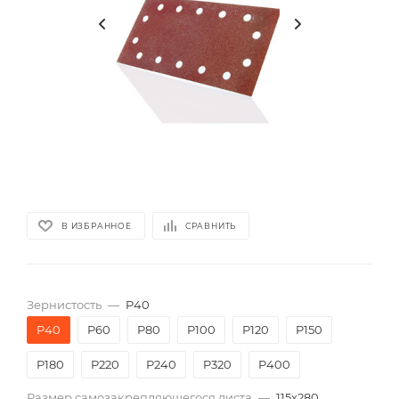
В ИЗБРАННОЕ
СРАВНИТЬ
Зернистость
—
P40
P40
P60
P80
P100
P120
P150
P180
P220
P240
P320
P400
Размер самозакрепляющегося листа
—
115х280