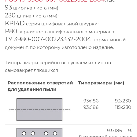
93
ширина листа (мм);
230
длина листа (мм);
KP14D
серия шлифовальной шкурки;
Р80
зернистость шлифовального материала;
ТУ 3980-007-00223332-2004
нормативный
документ, по которому изготовлено изделие.
Типоразмеры серийно выпускаемых листов
самозакрепляющихся
Расположение отверстий
Типоразмеры (мм)
для удаления пыли
93x186
93x230
93x186
115x230
93x186 93x
8 отверстий для удален