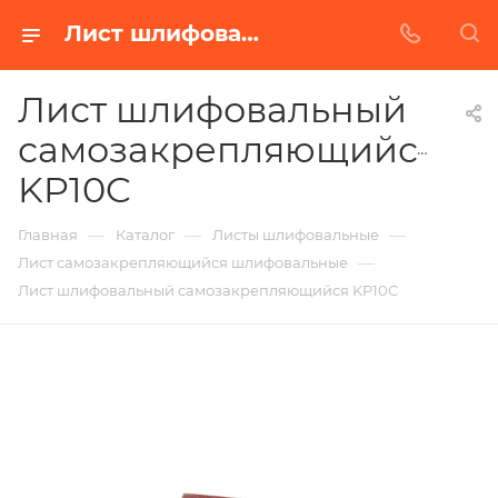
Лист шлифовальный самозакрепляющийся KP10C в Белгороде | Купить по недорогой цене от Абразивного Завода
Лист шлифовальный
самозакрепляющийся
KP10C
—
—
—
Главная
Каталог
Листы шлифовальные
—
Лист самозакрепляющийся шлифовальные
Лист шлифовальный самозакрепляющийся KP10C