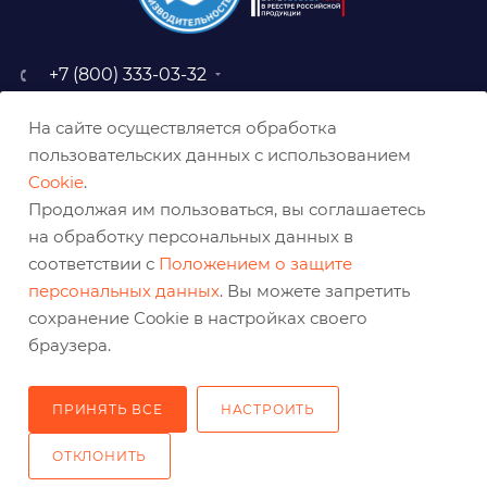
+7 (800) 333-03-32
sale@belabraziv.ru
На сайте осуществляется обработка
baz@belabraziv.ru
пользовательских данных с использованием
308009, Россия, г. Белгород,
Cookie
.
ул. Михайловское шоссе, 2а
Продолжая им пользоваться, вы соглашаетесь
на обработку персональных данных в
соответствии с
Положением о защите
персональных данных
. Вы можете запретить
сохранение Cookie в настройках своего
браузера.
ПРИНЯТЬ ВСЕ
НАСТРОИТЬ
2026 © Решения для эффективного шлифования и реза
ОТКЛОНИТЬ