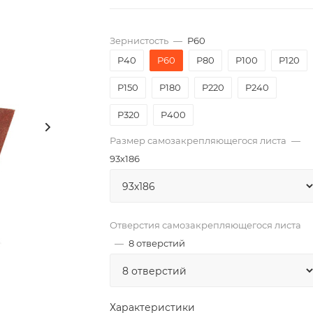
Зернистость
—
P60
P40
P60
P80
P100
P120
P150
P180
P220
P240
P320
P400
Размер самозакрепляющегося листа
—
93х186
Отверстия самозакрепляющегося листа
—
8 отверстий
Характеристики