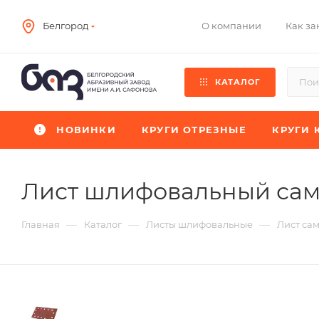
О компании
Как за
Белгород
КАТАЛОГ
НОВИНКИ
КРУГИ ОТРЕЗНЫЕ
КРУГИ 
Лист шлифовальный са
—
—
—
Главная
Каталог
Листы шлифовальные
Лист са