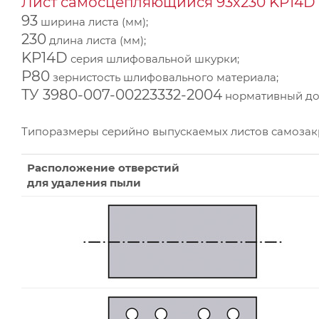
Лист самосцепляющийся 93х230 KP14D 
93
ширина листа (мм);
230
длина листа (мм);
KP14D
серия шлифовальной шкурки;
Р80
зернистость шлифовального материала;
ТУ 3980-007-00223332-2004
нормативный док
Типоразмеры серийно выпускаемых листов самоза
Расположение отверстий
для удаления пыли