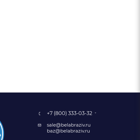
+7 (800) 333-03-32
sale@belabraziv.ru
baz@belabraziv.ru