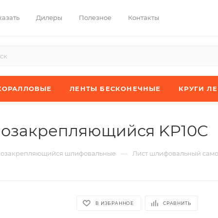
казать
Дилеры
Полезное
Контакты
КОРАЛЛОВЫЕ
ЛЕНТЫ БЕСКОНЕЧНЫЕ
КРУГИ Л
мозакрепляющийся KP10C
—
мозакрепляющийся шлифовальные
Лист шлифовальный сам
В ИЗБРАННОЕ
СРАВНИТЬ