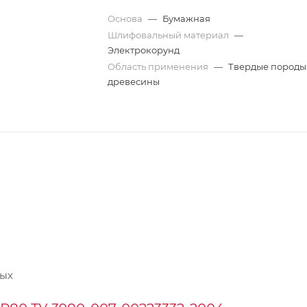
Основа
—
Бумажная
Шлифовальный материал
—
Электрокорунд
Область применения
—
Твердые породы
древесины
ных