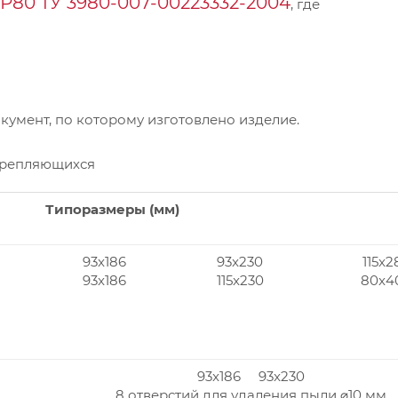
Р80 ТУ 3980-007-00223332-2004
, где
умент, по которому изготовлено изделие.
крепляющихся
Типоразмеры (мм)
93x186
93x230
115x2
93x186
115x230
80x4
93x186 93x230
8 отверстий для удаления пыли ⌀10 мм