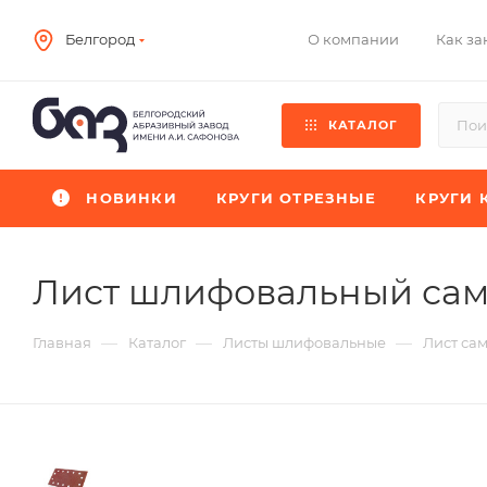
О компании
Как за
Белгород
КАТАЛОГ
НОВИНКИ
КРУГИ ОТРЕЗНЫЕ
КРУГИ 
Лист шлифовальный са
—
—
—
Главная
Каталог
Листы шлифовальные
Лист са