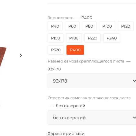
Зернистость
—
P400
P40
P60
P80
P100
P120
P150
P180
P220
P240
P320
P400
Размер самозакрепляющегося листа
—
93х178
Отверстия самозакрепляющегося листа
—
без отверстий
Характеристики