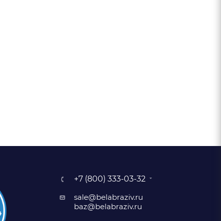
+7 (800) 333-03-32
sale@belabraziv.ru
baz@belabraziv.ru