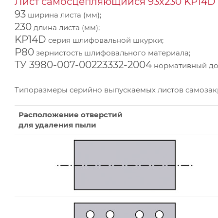
Лист самосцепляющийся 93х230 KP14D 
93
ширина листа (мм);
230
длина листа (мм);
KP14D
серия шлифовальной шкурки;
Р80
зернистость шлифовального материала;
ТУ 3980-007-00223332-2004
нормативный док
Типоразмеры серийно выпускаемых листов самоза
Расположение отверстий
для удаления пыли