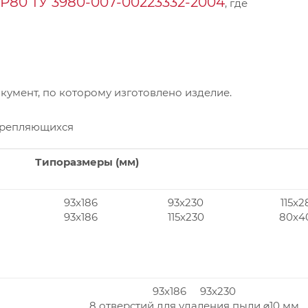
Р80 ТУ 3980-007-00223332-2004
, где
умент, по которому изготовлено изделие.
крепляющихся
Типоразмеры (мм)
93x186
93x230
115x2
93x186
115x230
80x4
93x186 93x230
8 отверстий для удаления пыли ⌀10 мм