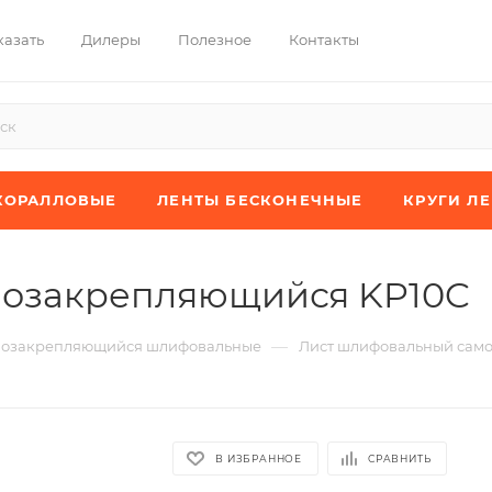
казать
Дилеры
Полезное
Контакты
КОРАЛЛОВЫЕ
ЛЕНТЫ БЕСКОНЕЧНЫЕ
КРУГИ Л
мозакрепляющийся KP10C
—
мозакрепляющийся шлифовальные
Лист шлифовальный сам
В ИЗБРАННОЕ
СРАВНИТЬ