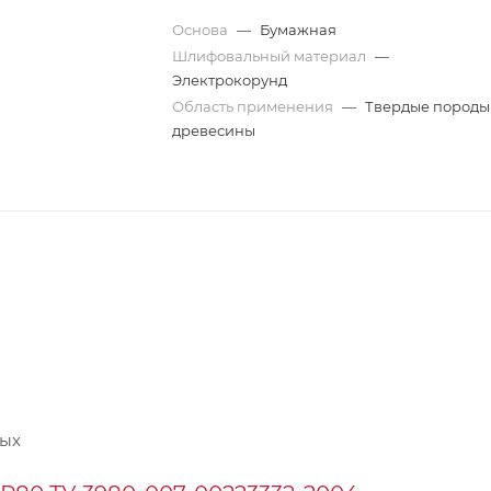
Основа
—
Бумажная
Шлифовальный материал
—
Электрокорунд
Область применения
—
Твердые породы
древесины
ных