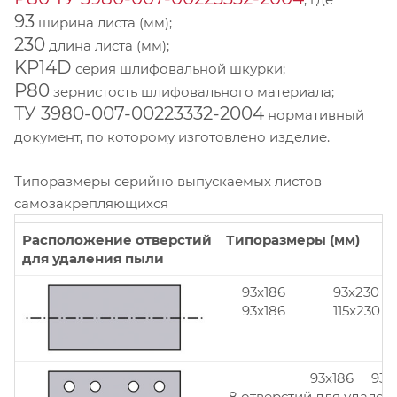
93
ширина листа (мм);
230
длина листа (мм);
KP14D
серия шлифовальной шкурки;
Р80
зернистость шлифовального материала;
ТУ 3980-007-00223332-2004
нормативный
документ, по которому изготовлено изделие.
Типоразмеры серийно выпускаемых листов
самозакрепляющихся
Расположение отверстий
Типоразмеры (мм)
для удаления пыли
93x186
93x230
93x186
115x230
93x186 93x
8 отверстий для удален