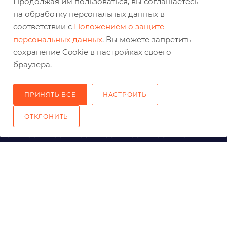
Продолжая им пользоваться, вы соглашаетесь
на обработку персональных данных в
соответствии с
Положением о защите
+7 (800) 333-03-32
персональных данных
. Вы можете запретить
сохранение Cookie в настройках своего
sale@belabraziv.ru
baz@belabraziv.ru
браузера.
308009, Россия, г. Белгород,
ул. Михайловское шоссе, 2а
ПРИНЯТЬ ВСЕ
НАСТРОИТЬ
ОТКЛОНИТЬ
2026 © Решения для эффективного шлифования и реза