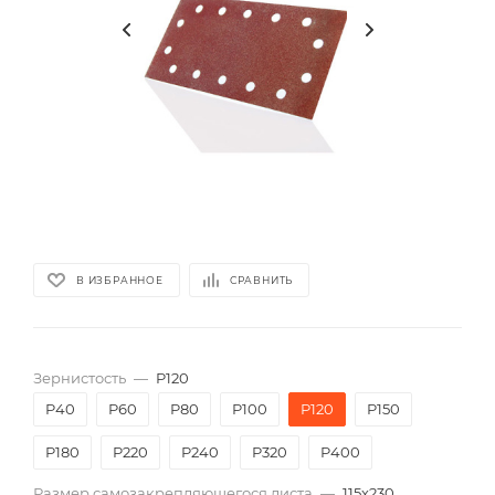
В ИЗБРАННОЕ
СРАВНИТЬ
Зернистость
—
P120
P40
P60
P80
P100
P120
P150
P180
P220
P240
P320
P400
Размер самозакрепляющегося листа
—
115х230