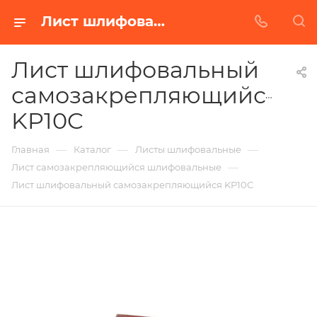
Лист шлифовальный самозакрепляющийся KP10C в Белгороде | Купить по недорогой цене от Абразивного Завода
Лист шлифовальный
самозакрепляющийся
KP10C
—
—
—
Главная
Каталог
Листы шлифовальные
—
Лист самозакрепляющийся шлифовальные
Лист шлифовальный самозакрепляющийся KP10C