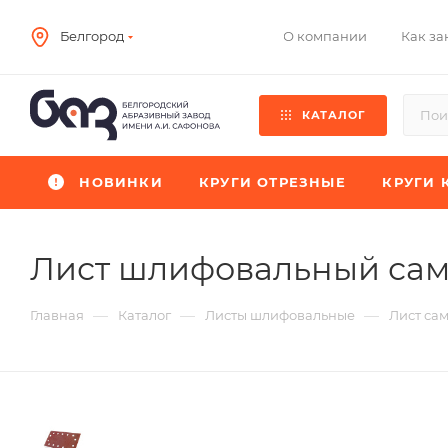
О компании
Как за
Белгород
КАТАЛОГ
НОВИНКИ
КРУГИ ОТРЕЗНЫЕ
КРУГИ 
Лист шлифовальный са
—
—
—
Главная
Каталог
Листы шлифовальные
Лист са