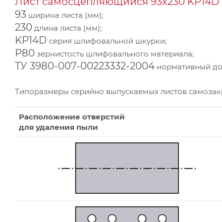
Лист самосцепляющийся 93х230 KP14D 
93
ширина листа (мм);
230
длина листа (мм);
KP14D
серия шлифовальной шкурки;
Р80
зернистость шлифовального материала;
ТУ 3980-007-00223332-2004
нормативный док
Типоразмеры серийно выпускаемых листов самоза
Расположение отверстий
для удаления пыли