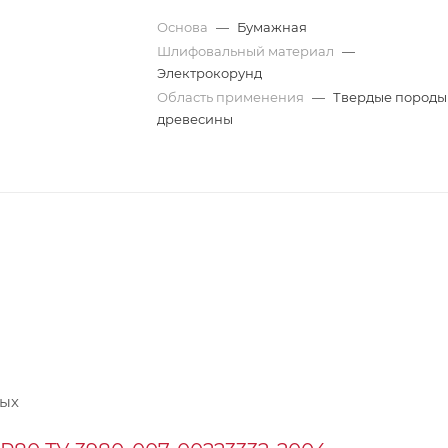
Основа
—
Бумажная
Шлифовальный материал
—
Электрокорунд
Область применения
—
Твердые породы
древесины
ных