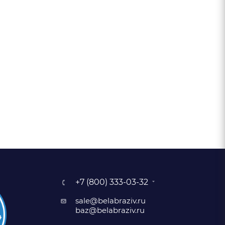
+7 (800) 333-03-32
sale@belabraziv.ru
baz@belabraziv.ru