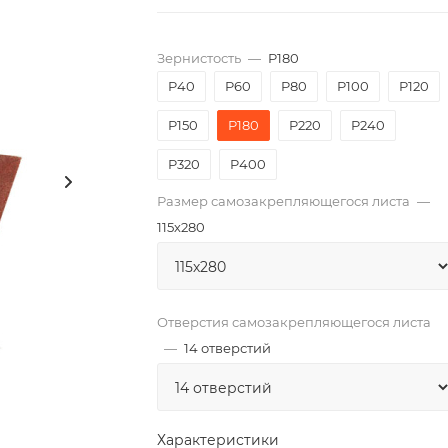
Зернистость
—
P180
P40
P60
P80
P100
P120
P150
P180
P220
P240
P320
P400
Размер самозакрепляющегося листа
—
115х280
Отверстия самозакрепляющегося листа
—
14 отверстий
Характеристики