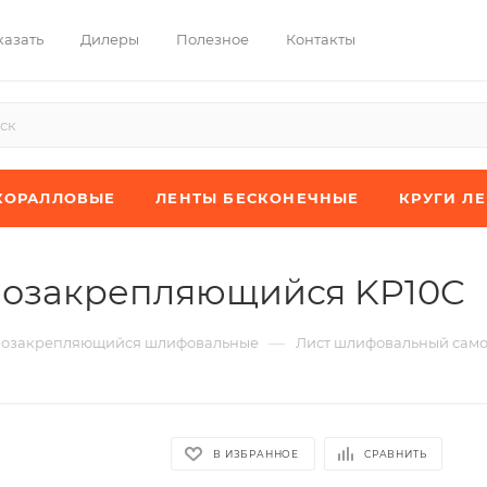
казать
Дилеры
Полезное
Контакты
КОРАЛЛОВЫЕ
ЛЕНТЫ БЕСКОНЕЧНЫЕ
КРУГИ Л
мозакрепляющийся KP10C
—
мозакрепляющийся шлифовальные
Лист шлифовальный сам
В ИЗБРАННОЕ
СРАВНИТЬ