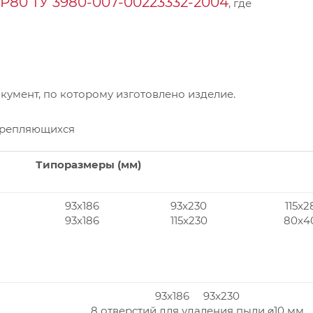
Р80 ТУ 3980-007-00223332-2004
, где
умент, по которому изготовлено изделие.
крепляющихся
Типоразмеры (мм)
93x186
93x230
115x2
93x186
115x230
80x4
93x186 93x230
8 отверстий для удаления пыли ⌀10 мм