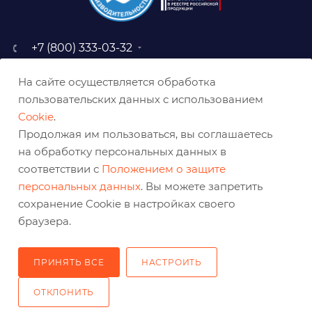
+7 (800) 333-03-32
sale@belabraziv.ru
На сайте осуществляется обработка
baz@belabraziv.ru
пользовательских данных с использованием
308009, Россия, г. Белгород,
Cookie
.
ул. Михайловское шоссе, 2а
Продолжая им пользоваться, вы соглашаетесь
на обработку персональных данных в
соответствии с
Положением о защите
персональных данных
. Вы можете запретить
сохранение Cookie в настройках своего
браузера.
ПРИНЯТЬ ВСЕ
НАСТРОИТЬ
2026 © Решения для эффективного шлифования и реза
ОТКЛОНИТЬ