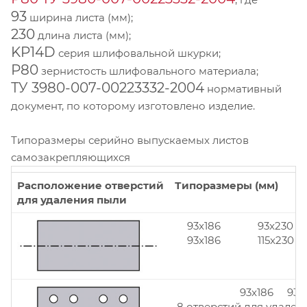
93
ширина листа (мм);
230
длина листа (мм);
KP14D
серия шлифовальной шкурки;
Р80
зернистость шлифовального материала;
ТУ 3980-007-00223332-2004
нормативный
документ, по которому изготовлено изделие.
Типоразмеры серийно выпускаемых листов
самозакрепляющихся
Расположение отверстий
Типоразмеры (мм)
для удаления пыли
93x186
93x230
93x186
115x230
93x186 93x
8 отверстий для удален