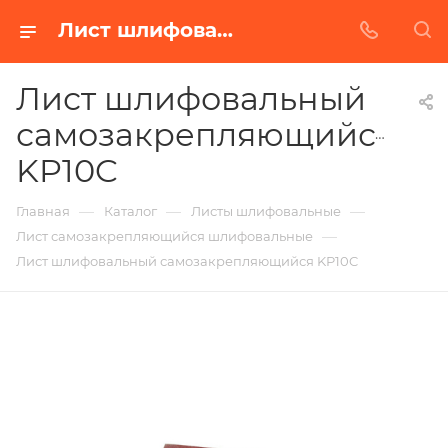
Лист шлифовальный самозакрепляющийся KP10C в Белгороде | Купить по недорогой цене от Абразивного Завода
Лист шлифовальный
самозакрепляющийся
KP10C
—
—
—
Главная
Каталог
Листы шлифовальные
—
Лист самозакрепляющийся шлифовальные
Лист шлифовальный самозакрепляющийся KP10C