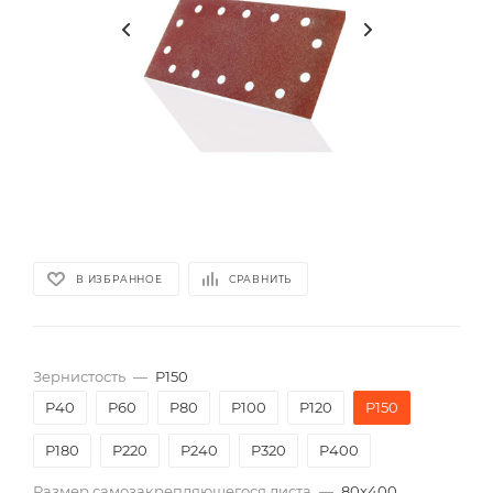
В ИЗБРАННОЕ
СРАВНИТЬ
Зернистость
—
P150
P40
P60
P80
P100
P120
P150
P180
P220
P240
P320
P400
Размер самозакрепляющегося листа
—
80х400