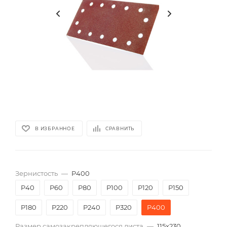
В ИЗБРАННОЕ
СРАВНИТЬ
Зернистость
—
P400
P40
P60
P80
P100
P120
P150
P180
P220
P240
P320
P400
Размер самозакрепляющегося листа
—
115х230