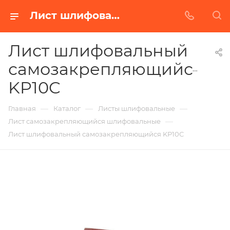
Лист шлифовальный самозакрепляющийся KP10C в Белгороде | Купить по недорогой цене от Абразивного Завода
Лист шлифовальный
самозакрепляющийся
KP10C
—
—
—
Главная
Каталог
Листы шлифовальные
—
Лист самозакрепляющийся шлифовальные
Лист шлифовальный самозакрепляющийся KP10C