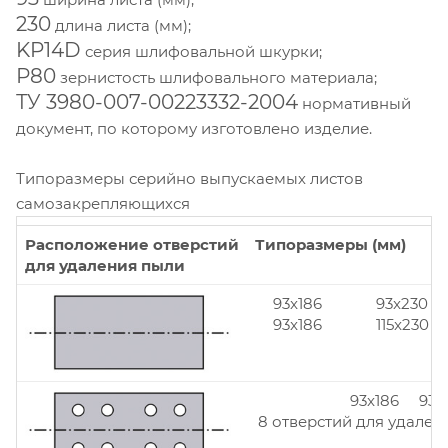
230
длина листа (мм);
KP14D
серия шлифовальной шкурки;
Р80
зернистость шлифовального материала;
ТУ 3980-007-00223332-2004
нормативный
документ, по которому изготовлено изделие.
Типоразмеры серийно выпускаемых листов
самозакрепляющихся
Расположение отверстий
Типоразмеры (мм)
для удаления пыли
93x186
93x230
93x186
115x230
93x186 93x
8 отверстий для удален