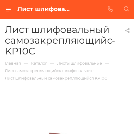
Лист шлифовальный самозакрепляющийся KP10C в Белгороде | Купить по недорогой цене от Абразивного Завода
Лист шлифовальный
самозакрепляющийся
KP10C
—
—
—
Главная
Каталог
Листы шлифовальные
—
Лист самозакрепляющийся шлифовальные
Лист шлифовальный самозакрепляющийся KP10C