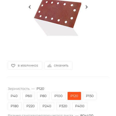
В ИЗБРАННОЕ
СРАВНИТЬ
Зернистость
—
P120
P40
P60
P80
P100
P120
P150
P180
P220
P240
P320
P400
Размер самозакрепляющегося листа
—
80х400