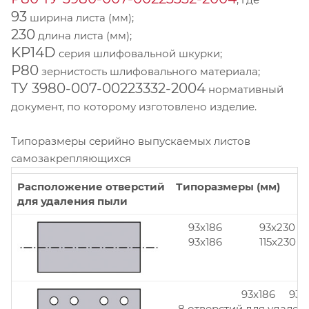
93
ширина листа (мм);
230
длина листа (мм);
KP14D
серия шлифовальной шкурки;
Р80
зернистость шлифовального материала;
ТУ 3980-007-00223332-2004
нормативный
документ, по которому изготовлено изделие.
Типоразмеры серийно выпускаемых листов
самозакрепляющихся
Расположение отверстий
Типоразмеры (мм)
для удаления пыли
93x186
93x230
93x186
115x230
93x186 93x
8 отверстий для удален