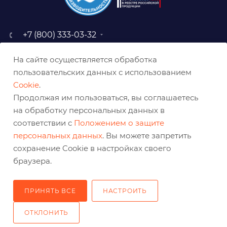
+7 (800) 333-03-32
sale@belabraziv.ru
На сайте осуществляется обработка
baz@belabraziv.ru
пользовательских данных с использованием
308009, Россия, г. Белгород,
Cookie
.
ул. Михайловское шоссе, 2а
Продолжая им пользоваться, вы соглашаетесь
на обработку персональных данных в
соответствии с
Положением о защите
персональных данных
. Вы можете запретить
сохранение Cookie в настройках своего
браузера.
ПРИНЯТЬ ВСЕ
НАСТРОИТЬ
2026 © Решения для эффективного шлифования и реза
ОТКЛОНИТЬ