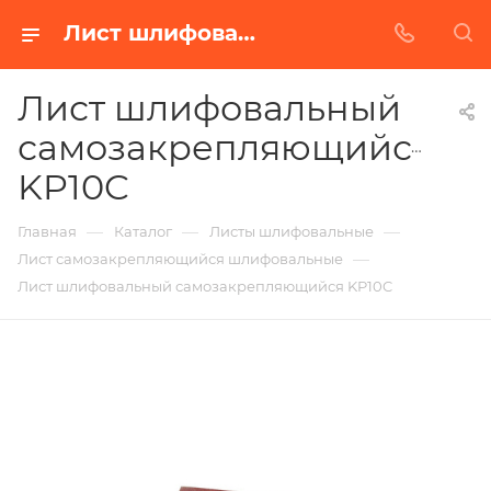
Лист шлифовальный самозакрепляющийся KP10C в Белгороде | Купить по недорогой цене от Абразивного Завода
Лист шлифовальный
самозакрепляющийся
KP10C
—
—
—
Главная
Каталог
Листы шлифовальные
—
Лист самозакрепляющийся шлифовальные
Лист шлифовальный самозакрепляющийся KP10C