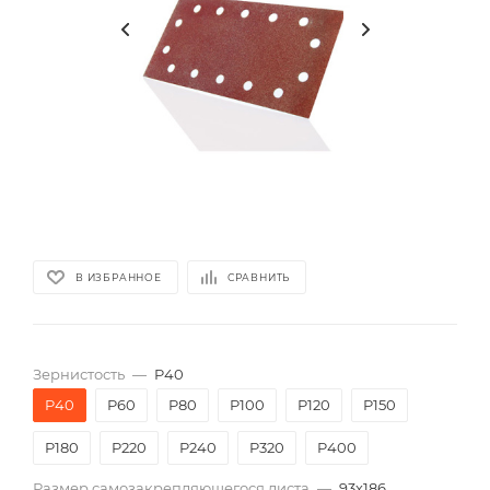
В ИЗБРАННОЕ
СРАВНИТЬ
Зернистость
—
P40
P40
P60
P80
P100
P120
P150
P180
P220
P240
P320
P400
Размер самозакрепляющегося листа
—
93х186