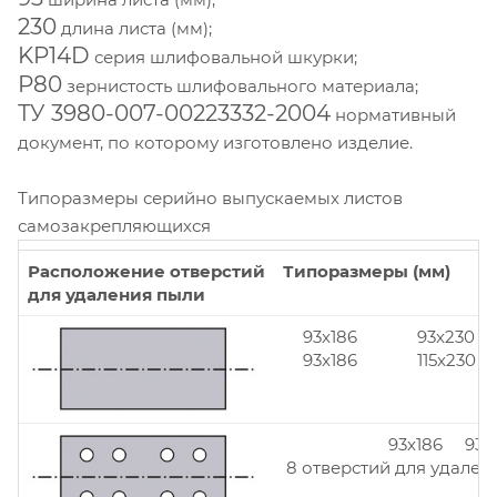
230
длина листа (мм);
KP14D
серия шлифовальной шкурки;
Р80
зернистость шлифовального материала;
ТУ 3980-007-00223332-2004
нормативный
документ, по которому изготовлено изделие.
Типоразмеры серийно выпускаемых листов
самозакрепляющихся
Расположение отверстий
Типоразмеры (мм)
для удаления пыли
93x186
93x230
93x186
115x230
93x186 93x
8 отверстий для удален