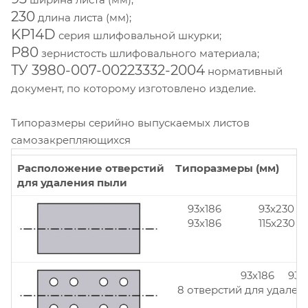
230
длина листа (мм);
KP14D
серия шлифовальной шкурки;
Р80
зернистость шлифовального материала;
ТУ 3980-007-00223332-2004
нормативный
документ, по которому изготовлено изделие.
Типоразмеры серийно выпускаемых листов
самозакрепляющихся
Расположение отверстий
Типоразмеры (мм)
для удаления пыли
93x186
93x230
93x186
115x230
93x186 93x
8 отверстий для удален