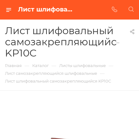
Лист шлифовальный самозакрепляющийся KP10C в Белгороде | Купить по недорогой цене от Абразивного Завода
Лист шлифовальный
самозакрепляющийся
KP10C
—
—
—
Главная
Каталог
Листы шлифовальные
—
Лист самозакрепляющийся шлифовальные
Лист шлифовальный самозакрепляющийся KP10C