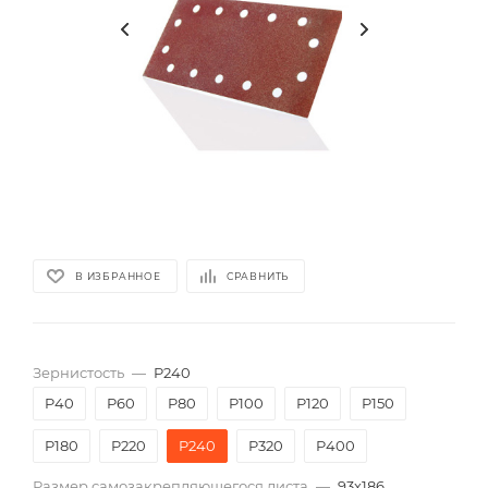
В ИЗБРАННОЕ
СРАВНИТЬ
Зернистость
—
P240
P40
P60
P80
P100
P120
P150
P180
P220
P240
P320
P400
Размер самозакрепляющегося листа
—
93х186