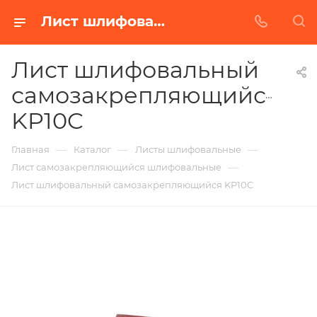
Лист шлифовальный самозакрепляющийся KP10C в Белгороде | Купить по недорогой цене от Абразивного Завода
Лист шлифовальный
самозакрепляющийся
KP10C
—
—
—
Главная
Каталог
Листы шлифовальные
—
Лист самозакрепляющийся шлифовальные
Лист шлифовальный самозакрепляющийся KP10C