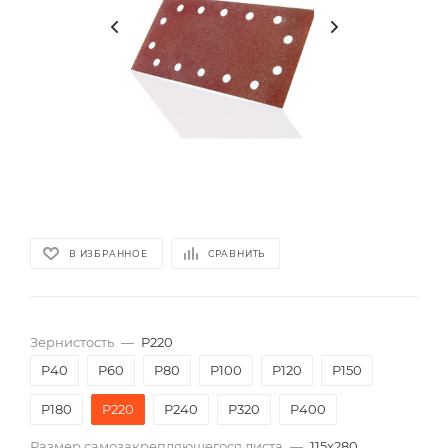
В ИЗБРАННОЕ
СРАВНИТЬ
Зернистость
—
P220
P40
P60
P80
P100
P120
P150
P180
P220
P240
P320
P400
Размер самозакрепляющегося листа
—
115х280