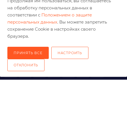
Продолжая им пользоваться, вы соглашаетесь
на обработку персональных данных в
соответствии с
Положением о защите
+7 (800) 333-03-32
персональных данных
. Вы можете запретить
сохранение Cookie в настройках своего
sale@belabraziv.ru
baz@belabraziv.ru
браузера.
308009, Россия, г. Белгород,
ул. Михайловское шоссе, 2а
ПРИНЯТЬ ВСЕ
НАСТРОИТЬ
ОТКЛОНИТЬ
2026 © Решения для эффективного шлифования и реза