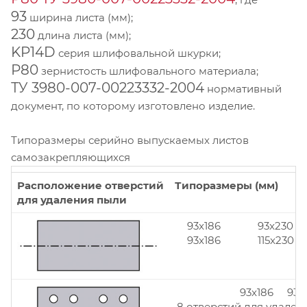
93
ширина листа (мм);
230
длина листа (мм);
KP14D
серия шлифовальной шкурки;
Р80
зернистость шлифовального материала;
ТУ 3980-007-00223332-2004
нормативный
документ, по которому изготовлено изделие.
Типоразмеры серийно выпускаемых листов
самозакрепляющихся
Расположение отверстий
Типоразмеры (мм)
для удаления пыли
93x186
93x230
93x186
115x230
93x186 93x
8 отверстий для удален