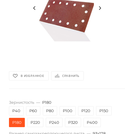
В ИЗБРАННОЕ
СРАВНИТЬ
Зернистость
—
P180
P40
P60
P80
P100
P120
P150
P180
P220
P240
P320
P400
Размер самозакрепляющегося листа
—
93х178