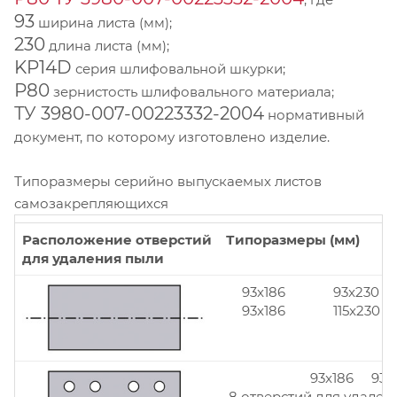
93
ширина листа (мм);
230
длина листа (мм);
KP14D
серия шлифовальной шкурки;
Р80
зернистость шлифовального материала;
ТУ 3980-007-00223332-2004
нормативный
документ, по которому изготовлено изделие.
Типоразмеры серийно выпускаемых листов
самозакрепляющихся
Расположение отверстий
Типоразмеры (мм)
для удаления пыли
93x186
93x230
93x186
115x230
93x186 93x
8 отверстий для удален