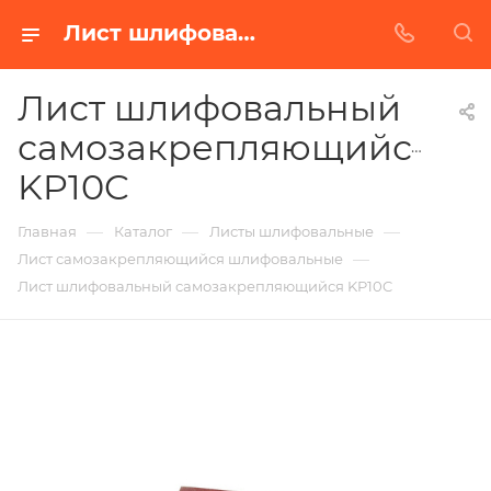
Лист шлифовальный самозакрепляющийся KP10C в Белгороде | Купить по недорогой цене от Абразивного Завода
Лист шлифовальный
самозакрепляющийся
KP10C
—
—
—
Главная
Каталог
Листы шлифовальные
—
Лист самозакрепляющийся шлифовальные
Лист шлифовальный самозакрепляющийся KP10C