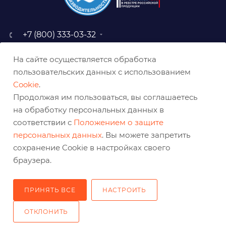
+7 (800) 333-03-32
sale@belabraziv.ru
На сайте осуществляется обработка
baz@belabraziv.ru
пользовательских данных с использованием
308009, Россия, г. Белгород,
Cookie
.
ул. Михайловское шоссе, 2а
Продолжая им пользоваться, вы соглашаетесь
на обработку персональных данных в
соответствии с
Положением о защите
персональных данных
. Вы можете запретить
сохранение Cookie в настройках своего
браузера.
ПРИНЯТЬ ВСЕ
НАСТРОИТЬ
2026 © Решения для эффективного шлифования и реза
ОТКЛОНИТЬ