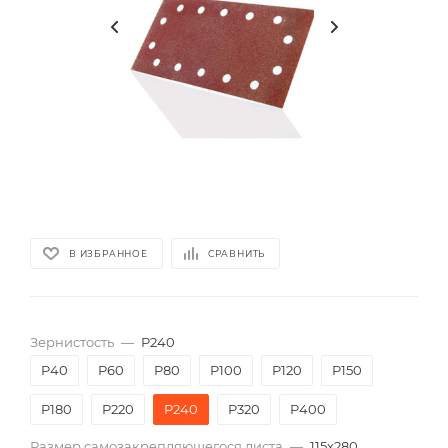
В ИЗБРАННОЕ
СРАВНИТЬ
Зернистость
—
P240
P40
P60
P80
P100
P120
P150
P180
P220
P240
P320
P400
Размер самозакрепляющегося листа
—
115х280