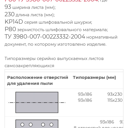
93
ширина листа (мм);
230
длина листа (мм);
KP14D
серия шлифовальной шкурки;
Р80
зернистость шлифовального материала;
ТУ 3980-007-00223332-2004
нормативный
документ, по которому изготовлено изделие.
Типоразмеры серийно выпускаемых листов
самозакрепляющихся
Расположение отверстий
Типоразмеры (мм)
для удаления пыли
93x186
93x230
93x186
115x230
93x186 93x
8 отверстий для удален