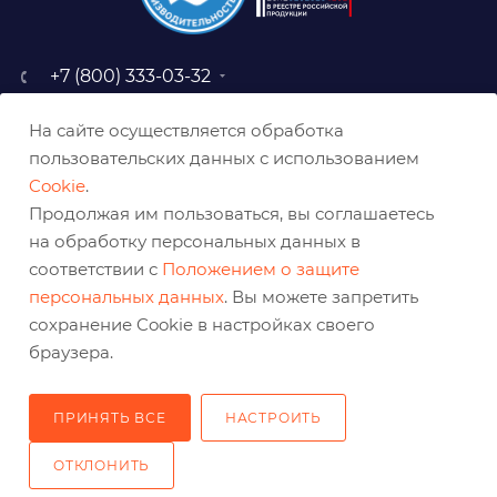
+7 (800) 333-03-32
sale@belabraziv.ru
На сайте осуществляется обработка
baz@belabraziv.ru
пользовательских данных с использованием
308009, Россия, г. Белгород,
Cookie
.
ул. Михайловское шоссе, 2а
Продолжая им пользоваться, вы соглашаетесь
на обработку персональных данных в
соответствии с
Положением о защите
персональных данных
. Вы можете запретить
сохранение Cookie в настройках своего
браузера.
ПРИНЯТЬ ВСЕ
НАСТРОИТЬ
2026 © Решения для эффективного шлифования и реза
ОТКЛОНИТЬ