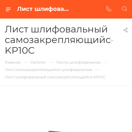
Лист шлифовальный самозакрепляющийся KP10C в Белгороде | Купить по недорогой цене от Абразивного Завода
Лист шлифовальный
самозакрепляющийся
KP10C
—
—
—
Главная
Каталог
Листы шлифовальные
—
Лист самозакрепляющийся шлифовальные
Лист шлифовальный самозакрепляющийся KP10C