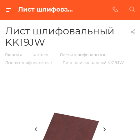
Лист шлифовальный KK19JW в Белгороде | Купить по недорогой цене от Абразивного Завода
Лист шлифовальный
KK19JW
—
—
—
Главная
Каталог
Листы шлифовальные
—
Листы шлифовальные
Лист шлифовальный KK19JW