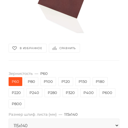
В ИЗБРАННОЕ
СРАВНИТЬ
Зернистость
—
P60
P60
P80
P100
P120
P150
P180
P220
P240
P280
P320
P400
P600
P800
Размер шлиф. листа (мм)
—
115х140