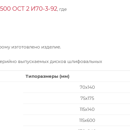
00 ОСТ 2 И70-3-92
, где
ому изготовлено изделие.
серийно выпускаемых дисков шлифовальных
Типоразмеры (мм)
70x140
75x175
115x140
115x600