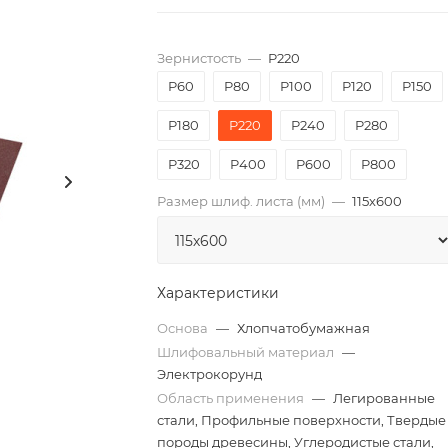
Зернистость
—
P220
P60
P80
P100
P120
P150
P180
P220
P240
P280
P320
P400
P600
P800
Размер шлиф. листа (мм)
—
115х600
Характеристики
Основа
—
Хлопчатобумажная
Шлифовальный материал
—
Электрокорунд
Область применения
—
Легированные
стали, Профильные поверхности, Твердые
породы древесины, Углеродистые стали,