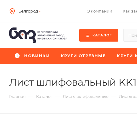
О компании
Как за
Белгород
КАТАЛОГ
НОВИНКИ
КРУГИ ОТРЕЗНЫЕ
КРУГИ 
Лист шлифовальный KK
—
—
—
Главная
Каталог
Листы шлифовальные
Листы ш