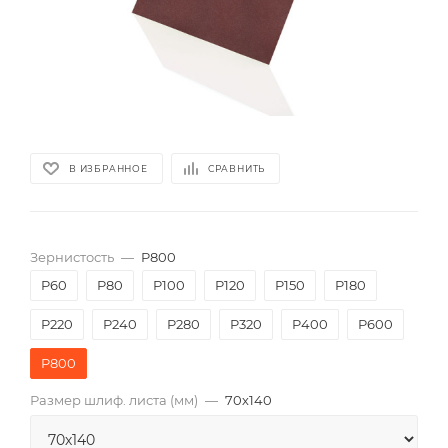
В ИЗБРАННОЕ
СРАВНИТЬ
Зернистость
—
P800
P60
P80
P100
P120
P150
P180
P220
P240
P280
P320
P400
P600
P800
Размер шлиф. листа (мм)
—
70х140