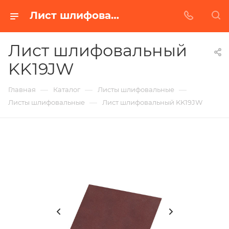
Лист шлифовальный KK19JW в Белгороде | Купить по недорогой цене от Абразивного Завода
Лист шлифовальный
KK19JW
—
—
—
Главная
Каталог
Листы шлифовальные
—
Листы шлифовальные
Лист шлифовальный KK19JW