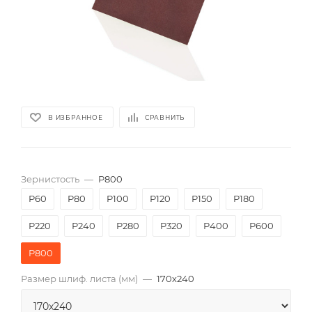
В ИЗБРАННОЕ
СРАВНИТЬ
Зернистость
—
P800
P60
P80
P100
P120
P150
P180
P220
P240
P280
P320
P400
P600
P800
Размер шлиф. листа (мм)
—
170х240