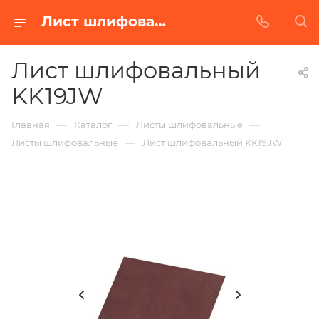
Лист шлифовальный KK19JW в Белгороде | Купить по недорогой цене от Абразивного Завода
Лист шлифовальный
KK19JW
—
—
—
Главная
Каталог
Листы шлифовальные
—
Листы шлифовальные
Лист шлифовальный KK19JW