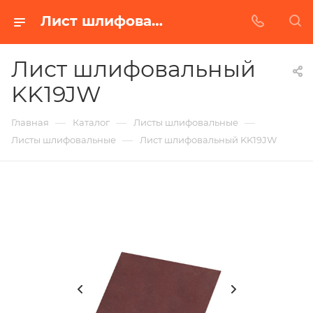
Лист шлифовальный KK19JW в Белгороде | Купить по недорогой цене от Абразивного Завода
Лист шлифовальный
KK19JW
—
—
—
Главная
Каталог
Листы шлифовальные
—
Листы шлифовальные
Лист шлифовальный KK19JW