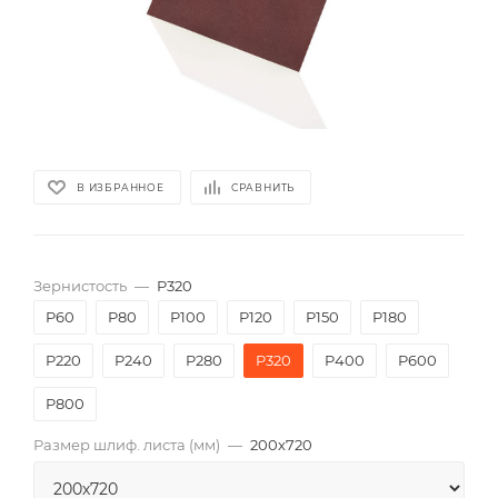
В ИЗБРАННОЕ
СРАВНИТЬ
Зернистость
—
P320
P60
P80
P100
P120
P150
P180
P220
P240
P280
P320
P400
P600
P800
Размер шлиф. листа (мм)
—
200х720