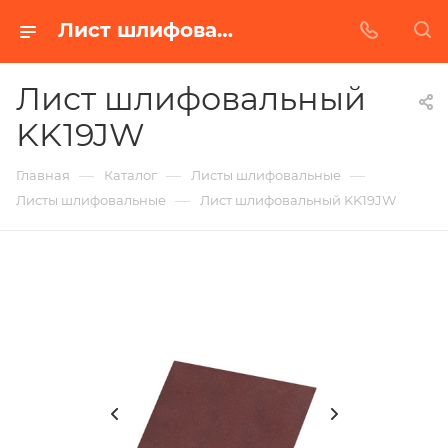
Лист шлифовальный KK19JW в Белгороде | Купить по недорогой цене от Абразивного Завода
Лист шлифовальный
KK19JW
—
—
—
Главная
Каталог
Листы шлифовальные
—
Листы шлифовальные
Лист шлифовальный KK19JW