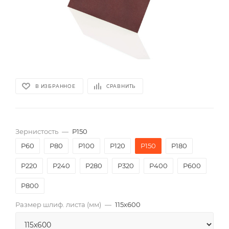
В ИЗБРАННОЕ
СРАВНИТЬ
Зернистость
—
P150
P60
P80
P100
P120
P150
P180
P220
P240
P280
P320
P400
P600
P800
Размер шлиф. листа (мм)
—
115х600