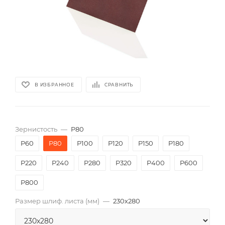
В ИЗБРАННОЕ
СРАВНИТЬ
Зернистость
—
P80
P60
P80
P100
P120
P150
P180
P220
P240
P280
P320
P400
P600
P800
Размер шлиф. листа (мм)
—
230х280