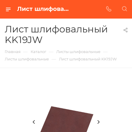
Лист шлифовальный KK19JW в Белгороде | Купить по недорогой цене от Абразивного Завода
Лист шлифовальный
KK19JW
—
—
—
Главная
Каталог
Листы шлифовальные
—
Листы шлифовальные
Лист шлифовальный KK19JW