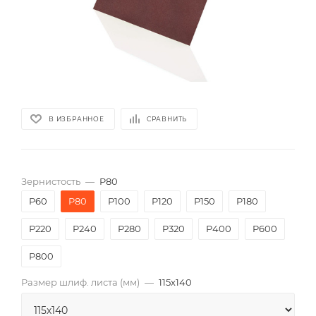
В ИЗБРАННОЕ
СРАВНИТЬ
Зернистость
—
P80
P60
P80
P100
P120
P150
P180
P220
P240
P280
P320
P400
P600
P800
Размер шлиф. листа (мм)
—
115х140