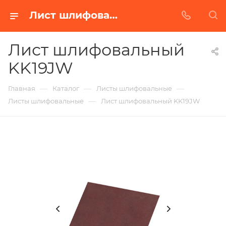
Лист шлифовальный KK19JW в Белгороде | Купить по недорогой цене от Абразивного Завода
Лист шлифовальный
KK19JW
—
—
—
Главная
Каталог
Листы шлифовальные
—
Листы шлифовальные
Лист шлифовальный KK19JW