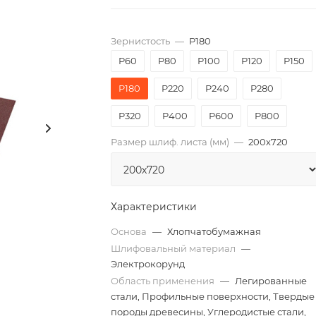
Зернистость
—
P180
P60
P80
P100
P120
P150
P180
P220
P240
P280
P320
P400
P600
P800
Размер шлиф. листа (мм)
—
200х720
Характеристики
Основа
—
Хлопчатобумажная
Шлифовальный материал
—
Электрокорунд
Область применения
—
Легированные
стали, Профильные поверхности, Твердые
породы древесины, Углеродистые стали,