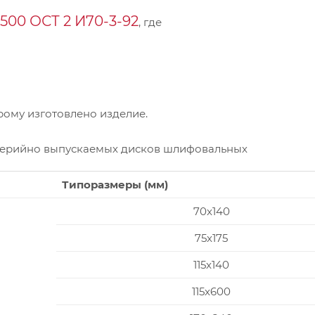
00 ОСТ 2 И70-3-92
, где
ому изготовлено изделие.
серийно выпускаемых дисков шлифовальных
Типоразмеры (мм)
70x140
75x175
115x140
115x600