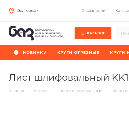
О компании
Как за
Белгород
КАТАЛОГ
НОВИНКИ
КРУГИ ОТРЕЗНЫЕ
КРУГИ 
Лист шлифовальный KK
—
—
—
Главная
Каталог
Листы шлифовальные
Листы ш