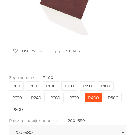
В ИЗБРАННОЕ
СРАВНИТЬ
Зернистость
—
P400
P60
P80
P100
P120
P150
P180
P220
P240
P280
P320
P400
P600
P800
Размер шлиф. листа (мм)
—
200х680