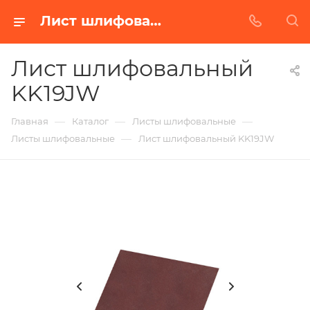
Лист шлифовальный KK19JW в Белгороде | Купить по недорогой цене от Абразивного Завода
Лист шлифовальный
KK19JW
—
—
—
Главная
Каталог
Листы шлифовальные
—
Листы шлифовальные
Лист шлифовальный KK19JW