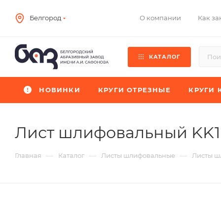
О компании
Как за
Белгород
КАТАЛОГ
НОВИНКИ
КРУГИ ОТРЕЗНЫЕ
КРУГИ 
Лист шлифовальный KK
—
—
—
Главная
Каталог
Листы шлифовальные
Листы ш