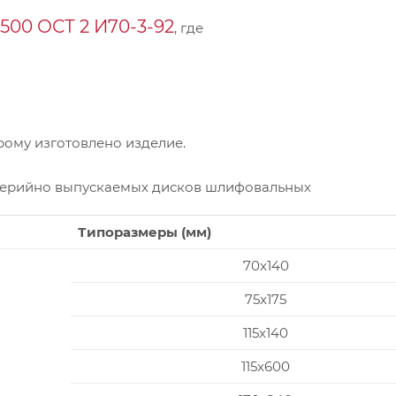
00 ОСТ 2 И70-3-92
, где
ому изготовлено изделие.
серийно выпускаемых дисков шлифовальных
Типоразмеры (мм)
70x140
75x175
115x140
115x600