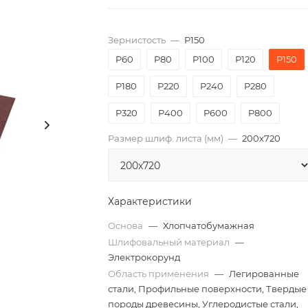
Зернистость
—
P150
P60
P80
P100
P120
P150
P180
P220
P240
P280
P320
P400
P600
P800
Размер шлиф. листа (мм)
—
200х720
Характеристики
Основа
—
Хлопчатобумажная
Шлифовальный материал
—
Электрокорунд
Область применения
—
Легированные
стали, Профильные поверхности, Твердые
породы древесины, Углеродистые стали,