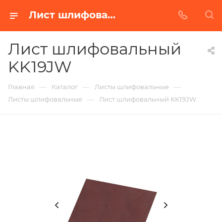
Лист шлифовальный KK19JW в Белгороде | Купить по недорогой цене от Абразивного Завода
Лист шлифовальный
KK19JW
—
—
—
Главная
Каталог
Листы шлифовальные
—
Листы шлифовальные
Лист шлифовальный KK19JW