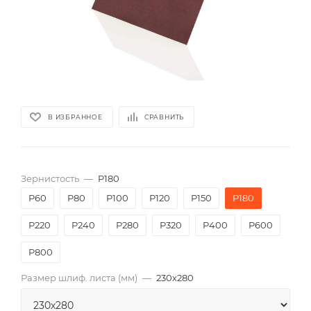
В ИЗБРАННОЕ
СРАВНИТЬ
Зернистость
—
P180
P60
P80
P100
P120
P150
P180
P220
P240
P280
P320
P400
P600
P800
Размер шлиф. листа (мм)
—
230х280