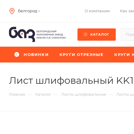
О компании
Как за
Белгород
КАТАЛОГ
НОВИНКИ
КРУГИ ОТРЕЗНЫЕ
КРУГИ 
Лист шлифовальный KK
—
—
—
Главная
Каталог
Листы шлифовальные
Листы ш