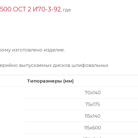
00 ОСТ 2 И70-3-92
, где
ому изготовлено изделие.
серийно выпускаемых дисков шлифовальных
Типоразмеры (мм)
70x140
75x175
115x140
115x600