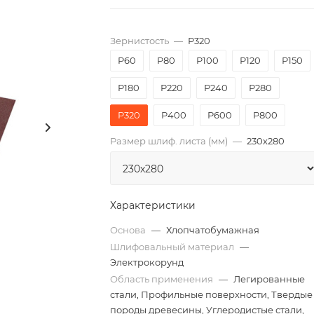
Зернистость
—
P320
P60
P80
P100
P120
P150
P180
P220
P240
P280
P320
P400
P600
P800
Размер шлиф. листа (мм)
—
230х280
Характеристики
Основа
—
Хлопчатобумажная
Шлифовальный материал
—
Электрокорунд
Область применения
—
Легированные
стали, Профильные поверхности, Твердые
породы древесины, Углеродистые стали,