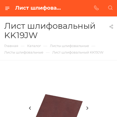
Лист шлифовальный KK19JW в Белгороде | Купить по недорогой цене от Абразивного Завода
Лист шлифовальный
KK19JW
—
—
—
Главная
Каталог
Листы шлифовальные
—
Листы шлифовальные
Лист шлифовальный KK19JW