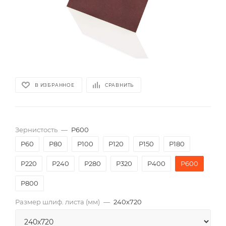
В ИЗБРАННОЕ
СРАВНИТЬ
Зернистость
—
P600
P60
P80
P100
P120
P150
P180
P220
P240
P280
P320
P400
P600
P800
Размер шлиф. листа (мм)
—
240х720