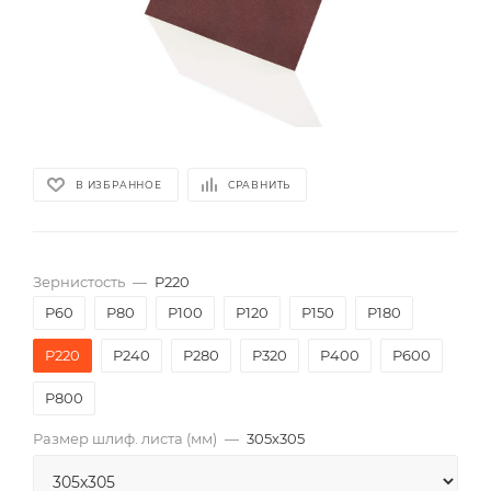
В ИЗБРАННОЕ
СРАВНИТЬ
Зернистость
—
P220
P60
P80
P100
P120
P150
P180
P220
P240
P280
P320
P400
P600
P800
Размер шлиф. листа (мм)
—
305х305