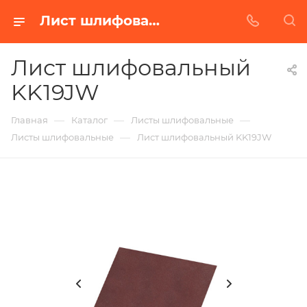
Лист шлифовальный KK19JW в Белгороде | Купить по недорогой цене от Абразивного Завода
Лист шлифовальный
KK19JW
—
—
—
Главная
Каталог
Листы шлифовальные
—
Листы шлифовальные
Лист шлифовальный KK19JW