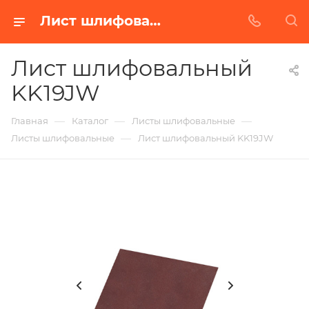
Лист шлифовальный KK19JW в Белгороде | Купить по недорогой цене от Абразивного Завода
Лист шлифовальный
KK19JW
—
—
—
Главная
Каталог
Листы шлифовальные
—
Листы шлифовальные
Лист шлифовальный KK19JW