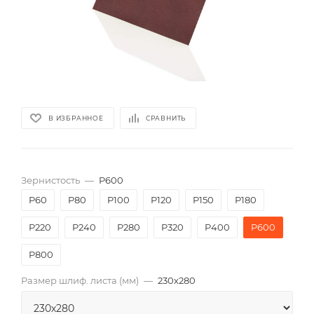
В ИЗБРАННОЕ
СРАВНИТЬ
Зернистость
—
P600
P60
P80
P100
P120
P150
P180
P220
P240
P280
P320
P400
P600
P800
Размер шлиф. листа (мм)
—
230х280