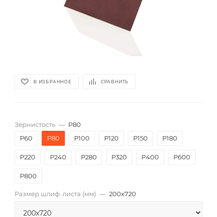
В ИЗБРАННОЕ
СРАВНИТЬ
Зернистость
—
P80
P60
P80
P100
P120
P150
P180
P220
P240
P280
P320
P400
P600
P800
Размер шлиф. листа (мм)
—
200х720