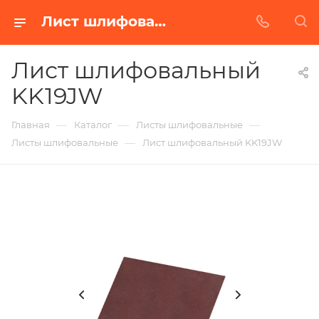
Лист шлифовальный KK19JW в Белгороде | Купить по недорогой цене от Абразивного Завода
Лист шлифовальный
KK19JW
—
—
—
Главная
Каталог
Листы шлифовальные
—
Листы шлифовальные
Лист шлифовальный KK19JW