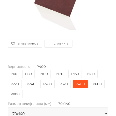
В ИЗБРАННОЕ
СРАВНИТЬ
Зернистость
—
P400
P60
P80
P100
P120
P150
P180
P220
P240
P280
P320
P400
P600
P800
Размер шлиф. листа (мм)
—
70х140