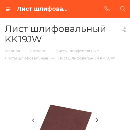
Лист шлифовальный KK19JW в Белгороде | Купить по недорогой цене от Абразивного Завода
Лист шлифовальный
KK19JW
—
—
—
Главная
Каталог
Листы шлифовальные
—
Листы шлифовальные
Лист шлифовальный KK19JW