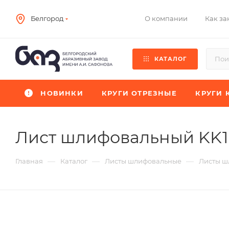
О компании
Как за
Белгород
КАТАЛОГ
НОВИНКИ
КРУГИ ОТРЕЗНЫЕ
КРУГИ 
Лист шлифовальный KK
—
—
—
Главная
Каталог
Листы шлифовальные
Листы ш