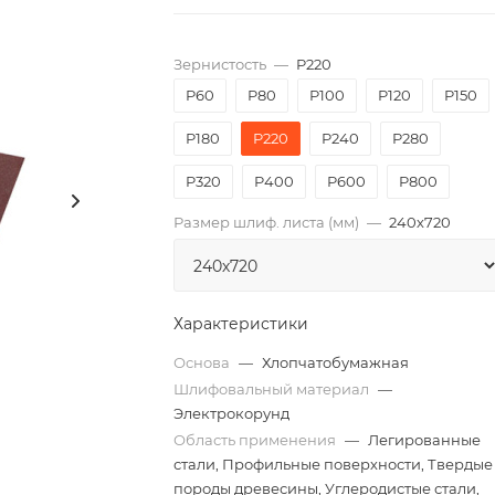
Зернистость
—
P220
P60
P80
P100
P120
P150
P180
P220
P240
P280
P320
P400
P600
P800
Размер шлиф. листа (мм)
—
240х720
Характеристики
Основа
—
Хлопчатобумажная
Шлифовальный материал
—
Электрокорунд
Область применения
—
Легированные
стали, Профильные поверхности, Твердые
породы древесины, Углеродистые стали,