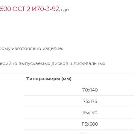
00 ОСТ 2 И70-3-92
, где
ому изготовлено изделие.
серийно выпускаемых дисков шлифовальных
Типоразмеры (мм)
70x140
75x175
115x140
115x600