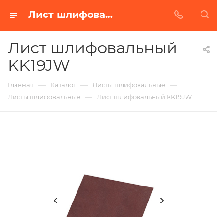
Лист шлифовальный KK19JW в Белгороде | Купить по недорогой цене от Абразивного Завода
Лист шлифовальный
KK19JW
—
—
—
Главная
Каталог
Листы шлифовальные
—
Листы шлифовальные
Лист шлифовальный KK19JW