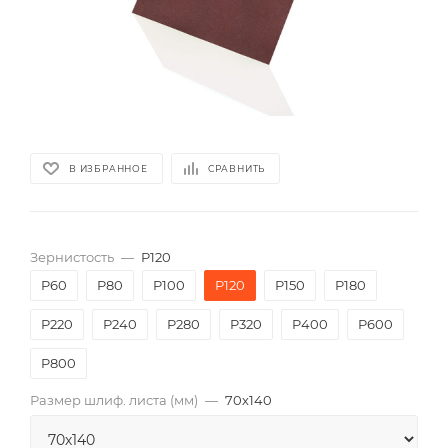
В ИЗБРАННОЕ
СРАВНИТЬ
Зернистость
—
P120
P60
P80
P100
P120
P150
P180
P220
P240
P280
P320
P400
P600
P800
Размер шлиф. листа (мм)
—
70х140