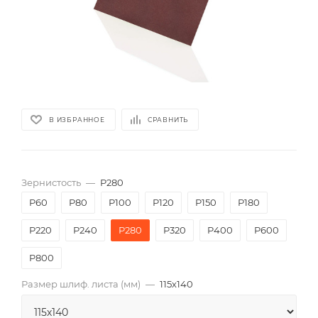
В ИЗБРАННОЕ
СРАВНИТЬ
Зернистость
—
P280
P60
P80
P100
P120
P150
P180
P220
P240
P280
P320
P400
P600
P800
Размер шлиф. листа (мм)
—
115х140