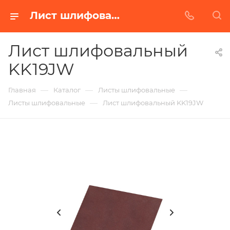
Лист шлифовальный KK19JW в Белгороде | Купить по недорогой цене от Абразивного Завода
Лист шлифовальный
KK19JW
—
—
—
Главная
Каталог
Листы шлифовальные
—
Листы шлифовальные
Лист шлифовальный KK19JW