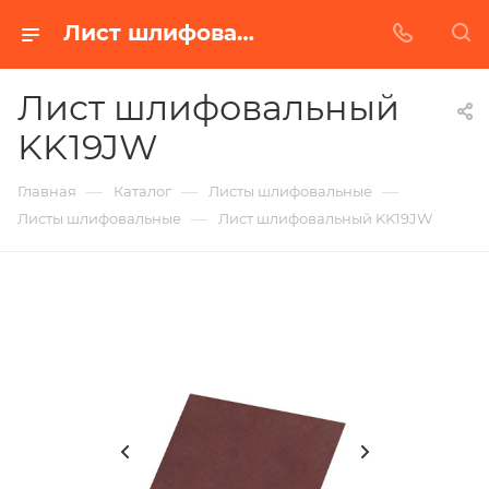
Лист шлифовальный KK19JW в Белгороде | Купить по недорогой цене от Абразивного Завода
Лист шлифовальный
KK19JW
—
—
—
Главная
Каталог
Листы шлифовальные
—
Листы шлифовальные
Лист шлифовальный KK19JW