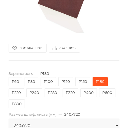
В ИЗБРАННОЕ
СРАВНИТЬ
Зернистость
—
P180
P60
P80
P100
P120
P150
P180
P220
P240
P280
P320
P400
P600
P800
Размер шлиф. листа (мм)
—
240х720