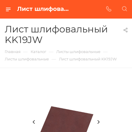
Лист шлифовальный KK19JW в Белгороде | Купить по недорогой цене от Абразивного Завода
Лист шлифовальный
KK19JW
—
—
—
Главная
Каталог
Листы шлифовальные
—
Листы шлифовальные
Лист шлифовальный KK19JW