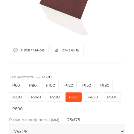
В ИЗБРАННОЕ
СРАВНИТЬ
Зернистость
—
P320
P60
P80
P100
P120
P150
P180
P220
P240
P280
P320
P400
P600
P800
Размер шлиф. листа (мм)
—
75х175