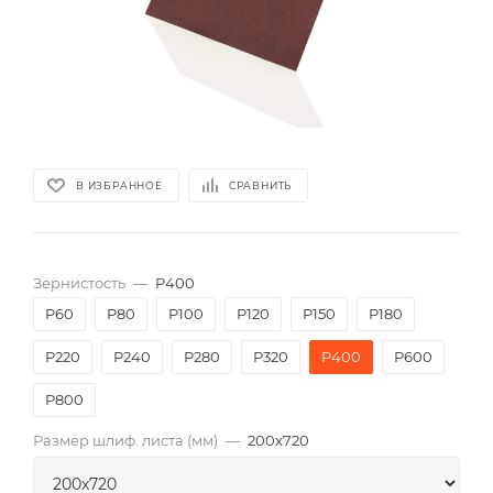
В ИЗБРАННОЕ
СРАВНИТЬ
Зернистость
—
P400
P60
P80
P100
P120
P150
P180
P220
P240
P280
P320
P400
P600
P800
Размер шлиф. листа (мм)
—
200х720