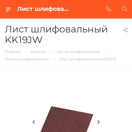
Лист шлифовальный KK19JW в Белгороде | Купить по недорогой цене от Абразивного Завода
Лист шлифовальный
KK19JW
—
—
—
Главная
Каталог
Листы шлифовальные
—
Листы шлифовальные
Лист шлифовальный KK19JW