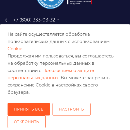
+7 (800) 333-03-32
sale@belabraziv.ru
На сайте осуществляется обработка
baz@belabraziv.ru
пользовательских данных с использованием
308009, Россия, г. Белгород,
Cookie
.
ул. Михайловское шоссе, 2а
Продолжая им пользоваться, вы соглашаетесь
на обработку персональных данных в
соответствии с
Положением о защите
персональных данных
. Вы можете запретить
сохранение Cookie в настройках своего
браузера.
ПРИНЯТЬ ВСЕ
НАСТРОИТЬ
2026 © Решения для эффективного шлифования и реза
ОТКЛОНИТЬ