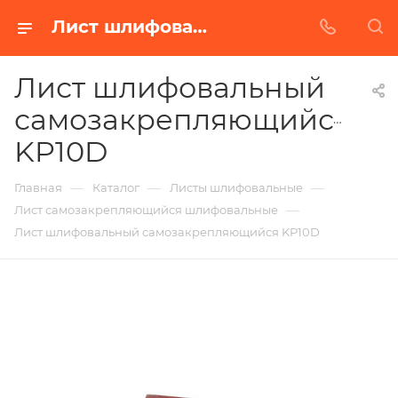
Лист шлифовальный самозакрепляющийся KP10D в Белгороде | Купить по недорогой цене от Абразивного Завода
Лист шлифовальный
самозакрепляющийся
KP10D
—
—
—
Главная
Каталог
Листы шлифовальные
—
Лист самозакрепляющийся шлифовальные
Лист шлифовальный самозакрепляющийся KP10D