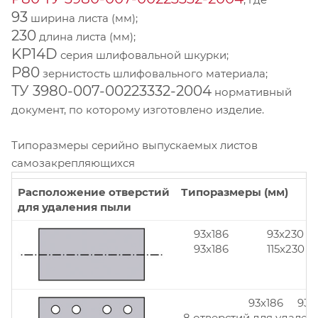
93
ширина листа (мм);
230
длина листа (мм);
KP14D
серия шлифовальной шкурки;
Р80
зернистость шлифовального материала;
ТУ 3980-007-00223332-2004
нормативный
документ, по которому изготовлено изделие.
Типоразмеры серийно выпускаемых листов
самозакрепляющихся
Расположение отверстий
Типоразмеры (мм)
для удаления пыли
93x186
93x230
93x186
115x230
93x186 93x
8 отверстий для удален