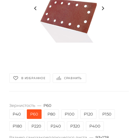
В ИЗБРАННОЕ
СРАВНИТЬ
Зернистость
—
P60
P40
P60
P80
P100
P120
P150
P180
P220
P240
P320
P400
Размер самозакрепляющегося листа
—
93х178