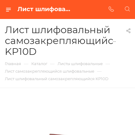
Лист шлифовальный самозакрепляющийся KP10D в Белгороде | Купить по недорогой цене от Абразивного Завода
Лист шлифовальный
самозакрепляющийся
KP10D
—
—
—
Главная
Каталог
Листы шлифовальные
—
Лист самозакрепляющийся шлифовальные
Лист шлифовальный самозакрепляющийся KP10D