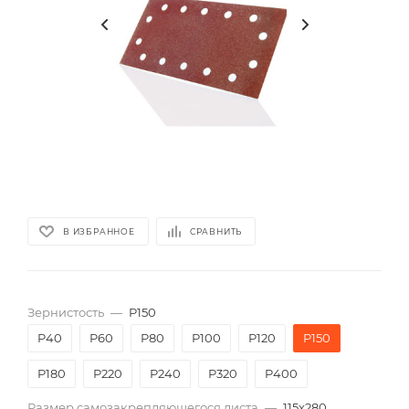
В ИЗБРАННОЕ
СРАВНИТЬ
Зернистость
—
P150
P40
P60
P80
P100
P120
P150
P180
P220
P240
P320
P400
Размер самозакрепляющегося листа
—
115х280