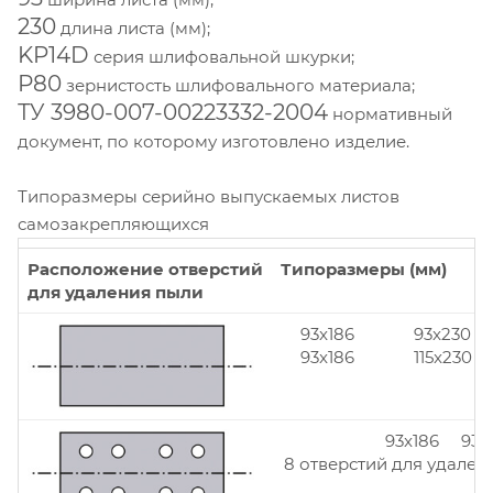
230
длина листа (мм);
KP14D
серия шлифовальной шкурки;
Р80
зернистость шлифовального материала;
ТУ 3980-007-00223332-2004
нормативный
документ, по которому изготовлено изделие.
Типоразмеры серийно выпускаемых листов
самозакрепляющихся
Расположение отверстий
Типоразмеры (мм)
для удаления пыли
93x186
93x230
93x186
115x230
93x186 93x
8 отверстий для удален