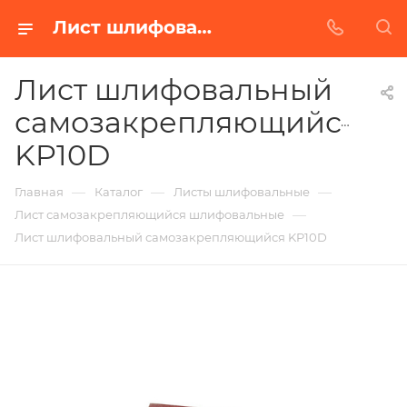
Лист шлифовальный самозакрепляющийся KP10D в Белгороде | Купить по недорогой цене от Абразивного Завода
Лист шлифовальный
самозакрепляющийся
KP10D
—
—
—
Главная
Каталог
Листы шлифовальные
—
Лист самозакрепляющийся шлифовальные
Лист шлифовальный самозакрепляющийся KP10D