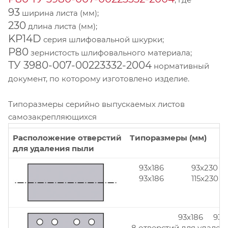
93
ширина листа (мм);
230
длина листа (мм);
KP14D
серия шлифовальной шкурки;
Р80
зернистость шлифовального материала;
ТУ 3980-007-00223332-2004
нормативный
документ, по которому изготовлено изделие.
Типоразмеры серийно выпускаемых листов
самозакрепляющихся
Расположение отверстий
Типоразмеры (мм)
для удаления пыли
93x186
93x230
93x186
115x230
93x186 93x
8 отверстий для удален