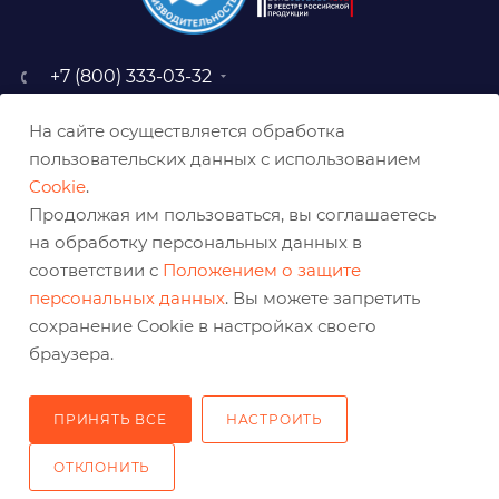
+7 (800) 333-03-32
sale@belabraziv.ru
На сайте осуществляется обработка
baz@belabraziv.ru
пользовательских данных с использованием
308009, Россия, г. Белгород,
Cookie
.
ул. Михайловское шоссе, 2а
Продолжая им пользоваться, вы соглашаетесь
на обработку персональных данных в
соответствии с
Положением о защите
персональных данных
. Вы можете запретить
сохранение Cookie в настройках своего
браузера.
ПРИНЯТЬ ВСЕ
НАСТРОИТЬ
2026 © Решения для эффективного шлифования и реза
ОТКЛОНИТЬ