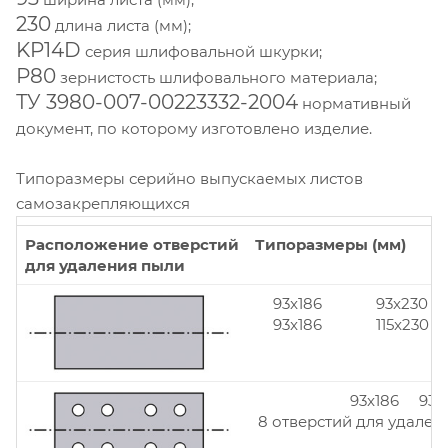
230
длина листа (мм);
KP14D
серия шлифовальной шкурки;
Р80
зернистость шлифовального материала;
ТУ 3980-007-00223332-2004
нормативный
документ, по которому изготовлено изделие.
Типоразмеры серийно выпускаемых листов
самозакрепляющихся
Расположение отверстий
Типоразмеры (мм)
для удаления пыли
93x186
93x230
93x186
115x230
93x186 93x
8 отверстий для удален