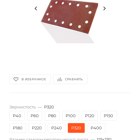
В ИЗБРАННОЕ
СРАВНИТЬ
Зернистость
—
P320
P40
P60
P80
P100
P120
P150
P180
P220
P240
P320
P400
Размер самозакрепляющегося листа
—
115х230