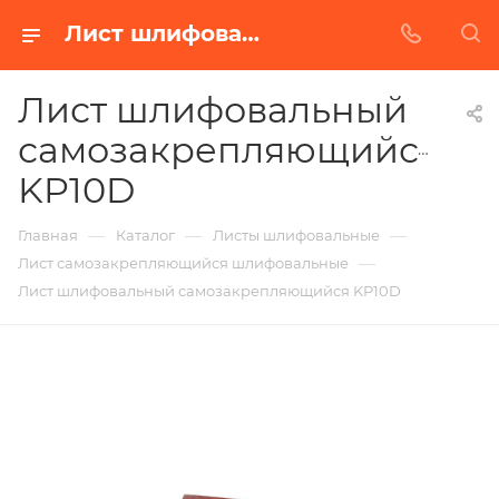
Лист шлифовальный самозакрепляющийся KP10D в Белгороде | Купить по недорогой цене от Абразивного Завода
Лист шлифовальный
самозакрепляющийся
KP10D
—
—
—
Главная
Каталог
Листы шлифовальные
—
Лист самозакрепляющийся шлифовальные
Лист шлифовальный самозакрепляющийся KP10D