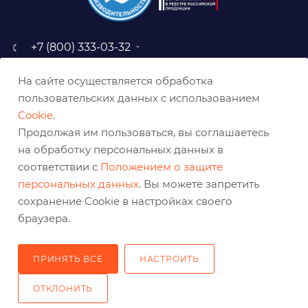
+7 (800) 333-03-32
sale@belabraziv.ru
На сайте осуществляется обработка
baz@belabraziv.ru
пользовательских данных с использованием
308009, Россия, г. Белгород,
Cookie
.
ул. Михайловское шоссе, 2а
Продолжая им пользоваться, вы соглашаетесь
на обработку персональных данных в
соответствии с
Положением о защите
персональных данных
. Вы можете запретить
сохранение Cookie в настройках своего
браузера.
ПРИНЯТЬ ВСЕ
НАСТРОИТЬ
2026 © Решения для эффективного шлифования и реза
ОТКЛОНИТЬ