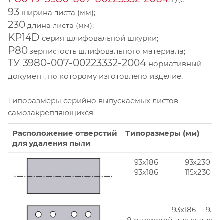
93
ширина листа (мм);
230
длина листа (мм);
KP14D
серия шлифовальной шкурки;
Р80
зернистость шлифовального материала;
ТУ 3980-007-00223332-2004
нормативный
документ, по которому изготовлено изделие.
Типоразмеры серийно выпускаемых листов
самозакрепляющихся
Расположение отверстий
Типоразмеры (мм)
для удаления пыли
93x186
93x230
93x186
115x230
93x186 93x
8 отверстий для удален