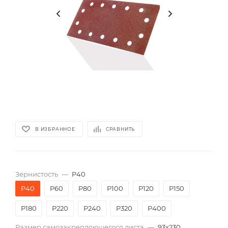
В ИЗБРАННОЕ
СРАВНИТЬ
Зернистость
—
P40
P40
P60
P80
P100
P120
P150
P180
P220
P240
P320
P400
Размер самозакрепляющегося листа
—
93х230