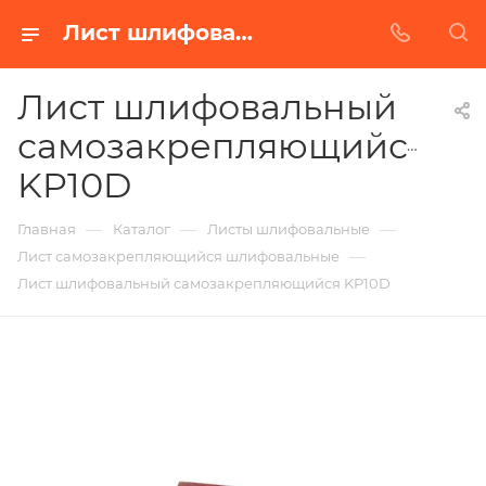
Лист шлифовальный самозакрепляющийся KP10D в Белгороде | Купить по недорогой цене от Абразивного Завода
Лист шлифовальный
самозакрепляющийся
KP10D
—
—
—
Главная
Каталог
Листы шлифовальные
—
Лист самозакрепляющийся шлифовальные
Лист шлифовальный самозакрепляющийся KP10D