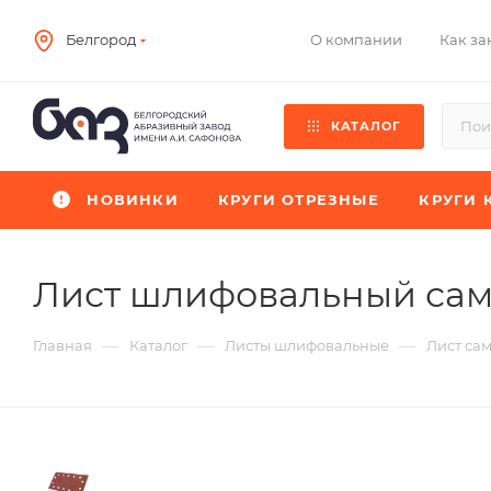
О компании
Как за
Белгород
КАТАЛОГ
НОВИНКИ
КРУГИ ОТРЕЗНЫЕ
КРУГИ 
Лист шлифовальный са
—
—
—
Главная
Каталог
Листы шлифовальные
Лист са