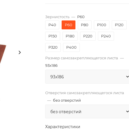
Зернистость
—
P60
P40
P60
P80
P100
P120
P150
P180
P220
P240
P320
P400
Размер самозакрепляющегося листа
—
93х186
Отверстия самозакрепляющегося листа
—
без отверстий
Характеристики