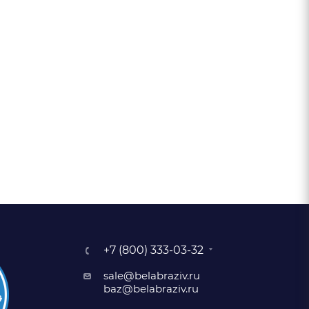
+7 (800) 333-03-32
sale@belabraziv.ru
baz@belabraziv.ru