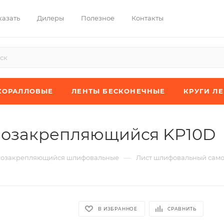
казать
Дилеры
Полезное
Контакты
КОРАЛЛОВЫЕ
ЛЕНТЫ БЕСКОНЕЧНЫЕ
КРУГИ Л
мозакрепляющийся KP10D
—
мозакрепляющийся шлифовальные
Лист шлифовальный сам
В ИЗБРАННОЕ
СРАВНИТЬ