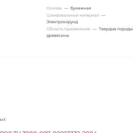
Основа
—
Бумажная
Шлифовальный материал
—
Электрокорунд
Область применения
—
Твердые породы
древесины
ных