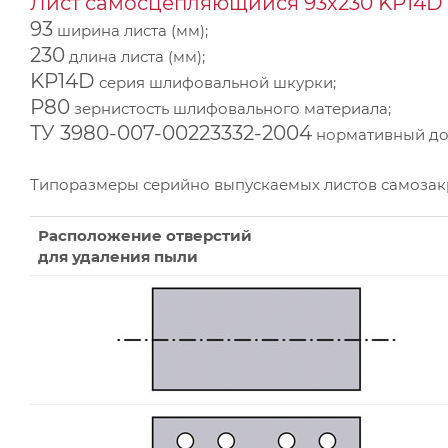
Лист самосцепляющийся 93х230 KP14D 
93
ширина листа (мм);
230
длина листа (мм);
KP14D
серия шлифовальной шкурки;
Р80
зернистость шлифовального материала;
ТУ 3980-007-00223332-2004
нормативный док
Типоразмеры серийно выпускаемых листов самоза
Расположение отверстий
для удаления пыли