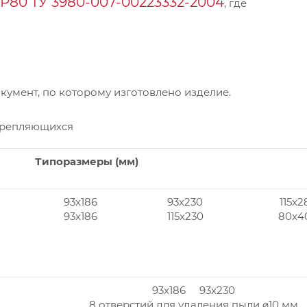
Р80 ТУ 3980-007-00223332-2004
, где
умент, по которому изготовлено изделие.
крепляющихся
Типоразмеры (мм)
93x186
93x230
115x2
93x186
115x230
80x4
93x186 93x230
8 отверстий для удаления пыли ⌀10 мм