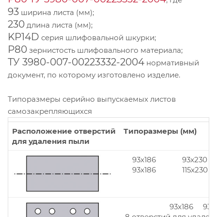
93
ширина листа (мм);
230
длина листа (мм);
KP14D
серия шлифовальной шкурки;
Р80
зернистость шлифовального материала;
ТУ 3980-007-00223332-2004
нормативный
документ, по которому изготовлено изделие.
Типоразмеры серийно выпускаемых листов
самозакрепляющихся
Расположение отверстий
Типоразмеры (мм)
для удаления пыли
93x186
93x230
93x186
115x230
93x186 93x
8 отверстий для удален