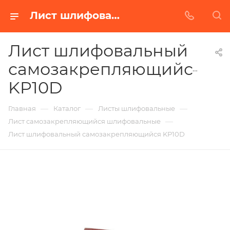
Лист шлифовальный самозакрепляющийся KP10D в Белгороде | Купить по недорогой цене от Абразивного Завода
Лист шлифовальный
самозакрепляющийся
KP10D
—
—
—
Главная
Каталог
Листы шлифовальные
—
Лист самозакрепляющийся шлифовальные
Лист шлифовальный самозакрепляющийся KP10D