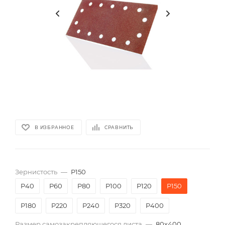
В ИЗБРАННОЕ
СРАВНИТЬ
Зернистость
—
P150
P40
P60
P80
P100
P120
P150
P180
P220
P240
P320
P400
Размер самозакрепляющегося листа
—
80х400