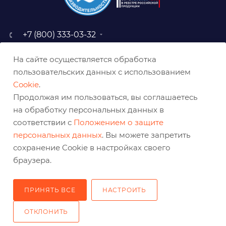
+7 (800) 333-03-32
sale@belabraziv.ru
На сайте осуществляется обработка
baz@belabraziv.ru
пользовательских данных с использованием
308009, Россия, г. Белгород,
Cookie
.
ул. Михайловское шоссе, 2а
Продолжая им пользоваться, вы соглашаетесь
на обработку персональных данных в
соответствии с
Положением о защите
персональных данных
. Вы можете запретить
сохранение Cookie в настройках своего
браузера.
ПРИНЯТЬ ВСЕ
НАСТРОИТЬ
2026 © Решения для эффективного шлифования и реза
ОТКЛОНИТЬ