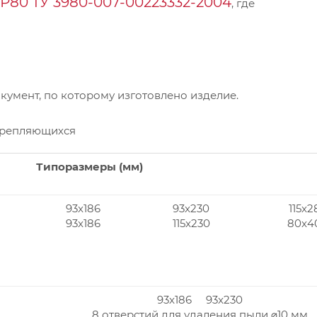
Р80 ТУ 3980-007-00223332-2004
, где
умент, по которому изготовлено изделие.
крепляющихся
Типоразмеры (мм)
93x186
93x230
115x2
93x186
115x230
80x4
93x186 93x230
8 отверстий для удаления пыли ⌀10 мм