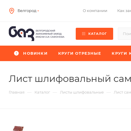
О компании
Как за
Белгород
КАТАЛОГ
НОВИНКИ
КРУГИ ОТРЕЗНЫЕ
КРУГИ 
Лист шлифовальный са
—
—
—
Главная
Каталог
Листы шлифовальные
Лист са