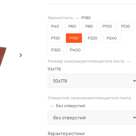
Зернистость
—
P180
P40
P60
P80
P100
P120
P150
P180
P220
P240
P320
P400
Размер самозакрепляющегося листа
—
93х178
Отверстия самозакрепляющегося листа
—
без отверстий
Характеристики