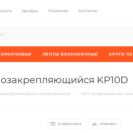
казать
Дилеры
Полезное
Контакты
КОРАЛЛОВЫЕ
ЛЕНТЫ БЕСКОНЕЧНЫЕ
КРУГИ Л
мозакрепляющийся KP10D
—
мозакрепляющийся шлифовальные
Лист шлифовальный сам
В ИЗБРАННОЕ
СРАВНИТЬ