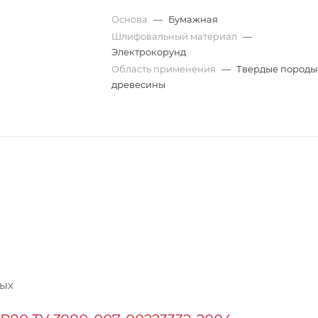
Основа
—
Бумажная
Шлифовальный материал
—
Электрокорунд
Область применения
—
Твердые породы
древесины
ных