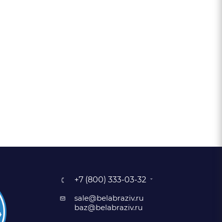
+7 (800) 333-03-32
sale@belabraziv.ru
baz@belabraziv.ru