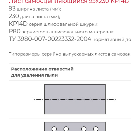
Лист самосцепляющийся 93х230 KP14D 
93
ширина листа (мм);
230
длина листа (мм);
KP14D
серия шлифовальной шкурки;
Р80
зернистость шлифовального материала;
ТУ 3980-007-00223332-2004
нормативный док
Типоразмеры серийно выпускаемых листов самоза
Расположение отверстий
для удаления пыли