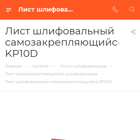
Лист шлифовальный самозакрепляющийся KP10D в Белгороде | Купить по недорогой цене от Абразивного Завода
Лист шлифовальный
самозакрепляющийся
KP10D
—
—
—
Главная
Каталог
Листы шлифовальные
—
Лист самозакрепляющийся шлифовальные
Лист шлифовальный самозакрепляющийся KP10D