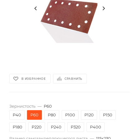
В ИЗБРАННОЕ
СРАВНИТЬ
Зернистость
—
P60
P40
P60
P80
P100
P120
P150
P180
P220
P240
P320
P400
Размер самозакрепляющегося листа
—
115х230