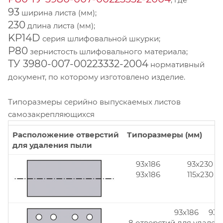
93
ширина листа (мм);
230
длина листа (мм);
KP14D
серия шлифовальной шкурки;
Р80
зернистость шлифовального материала;
ТУ 3980-007-00223332-2004
нормативный
документ, по которому изготовлено изделие.
Типоразмеры серийно выпускаемых листов
самозакрепляющихся
Расположение отверстий
Типоразмеры (мм)
для удаления пыли
93x186
93x230
93x186
115x230
93x186 93x
8 отверстий для удален