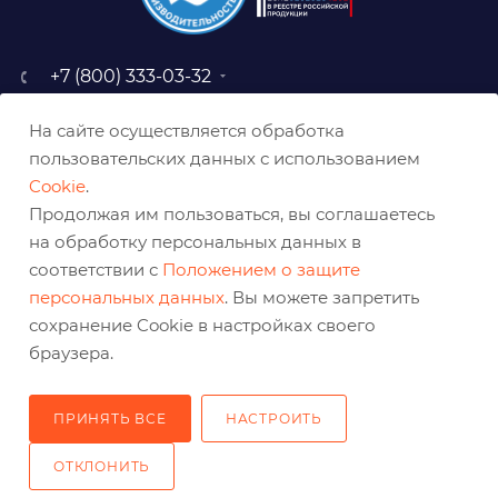
+7 (800) 333-03-32
sale@belabraziv.ru
На сайте осуществляется обработка
baz@belabraziv.ru
пользовательских данных с использованием
308009, Россия, г. Белгород,
Cookie
.
ул. Михайловское шоссе, 2а
Продолжая им пользоваться, вы соглашаетесь
на обработку персональных данных в
соответствии с
Положением о защите
персональных данных
. Вы можете запретить
сохранение Cookie в настройках своего
браузера.
ПРИНЯТЬ ВСЕ
НАСТРОИТЬ
2026 © Решения для эффективного шлифования и реза
ОТКЛОНИТЬ