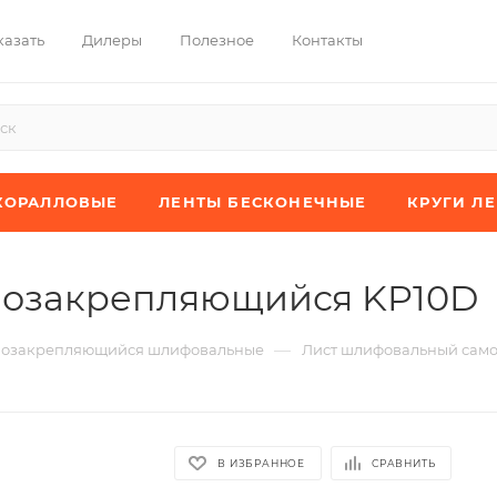
казать
Дилеры
Полезное
Контакты
КОРАЛЛОВЫЕ
ЛЕНТЫ БЕСКОНЕЧНЫЕ
КРУГИ Л
мозакрепляющийся KP10D
—
мозакрепляющийся шлифовальные
Лист шлифовальный сам
В ИЗБРАННОЕ
СРАВНИТЬ