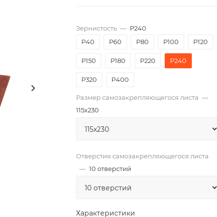
Зернистость
—
P240
P40
P60
P80
P100
P120
P150
P180
P220
P240
P320
P400
Размер самозакрепляющегося листа
—
115х230
Отверстия самозакрепляющегося листа
—
10 отверстий
Характеристики