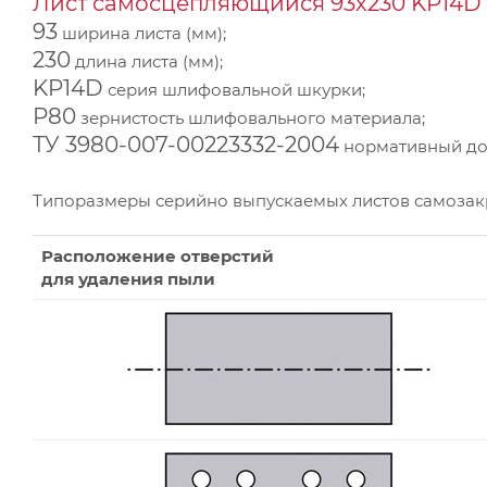
Лист самосцепляющийся 93х230 KP14D 
93
ширина листа (мм);
230
длина листа (мм);
KP14D
серия шлифовальной шкурки;
Р80
зернистость шлифовального материала;
ТУ 3980-007-00223332-2004
нормативный док
Типоразмеры серийно выпускаемых листов самоза
Расположение отверстий
для удаления пыли