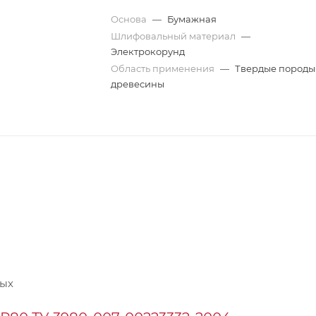
Основа
—
Бумажная
Шлифовальный материал
—
Электрокорунд
Область применения
—
Твердые породы
древесины
ных