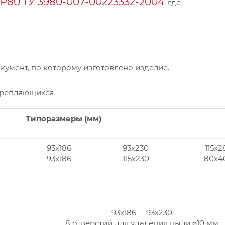
Р80 ТУ 3980-007-00223332-2004
, где
умент, по которому изготовлено изделие.
крепляющихся
Типоразмеры (мм)
93x186
93x230
115x2
93x186
115x230
80x4
93x186 93x230
8 отверстий для удаления пыли ⌀10 мм