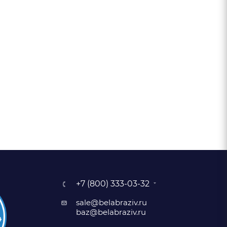
+7 (800) 333-03-32
sale@belabraziv.ru
baz@belabraziv.ru