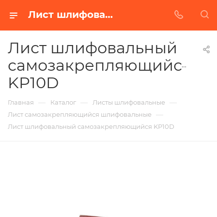
Лист шлифовальный самозакрепляющийся KP10D в Белгороде | Купить по недорогой цене от Абразивного Завода
Лист шлифовальный
самозакрепляющийся
KP10D
—
—
—
Главная
Каталог
Листы шлифовальные
—
Лист самозакрепляющийся шлифовальные
Лист шлифовальный самозакрепляющийся KP10D