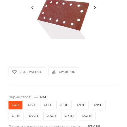
В ИЗБРАННОЕ
СРАВНИТЬ
Зернистость
—
P40
P40
P60
P80
P100
P120
P150
P180
P220
P240
P320
P400
Размер самозакрепляющегося листа
—
93х186