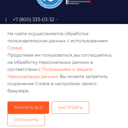
+7 (800) 333-03-32
sale@belabraziv.ru
На сайте осуществляется обработка
baz@belabraziv.ru
пользовательских данных с использованием
308009, Россия, г. Белгород,
Cookie
.
ул. Михайловское шоссе, 2а
Продолжая им пользоваться, вы соглашаетесь
на обработку персональных данных в
соответствии с
Положением о защите
персональных данных
. Вы можете запретить
сохранение Cookie в настройках своего
браузера.
ПРИНЯТЬ ВСЕ
НАСТРОИТЬ
2026 © Решения для эффективного шлифования и реза
ОТКЛОНИТЬ