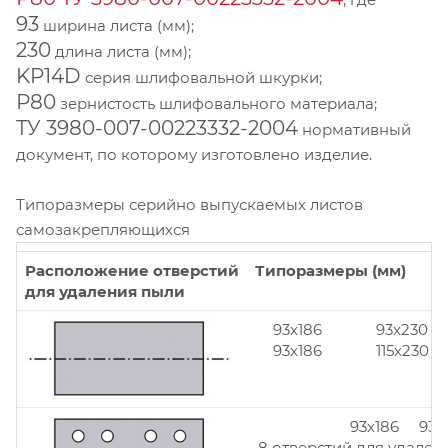
93
ширина листа (мм);
230
длина листа (мм);
KP14D
серия шлифовальной шкурки;
Р80
зернистость шлифовального материала;
ТУ 3980-007-00223332-2004
нормативный
документ, по которому изготовлено изделие.
Типоразмеры серийно выпускаемых листов
самозакрепляющихся
Расположение отверстий
Типоразмеры (мм)
для удаления пыли
93x186
93x230
93x186
115x230
93x186 93x
8 отверстий для удален